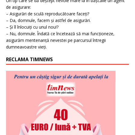
Un tip care se dă deștept nevoie mare ia în bășcălie un agent
de asigurare:
– Asigurări de sculă reproducătoare faceți?
– Da, domnule, facem și astfel de asigurări.
– Și îl înlocuiți cu unul nou!?
– Nu, domnule. Îndată ce încetează să mai funcționeze,
asigurăm mentenanță nevestei pe parcursul întregii
dumneavoastre vieți.
RECLAMA TIMNEWS