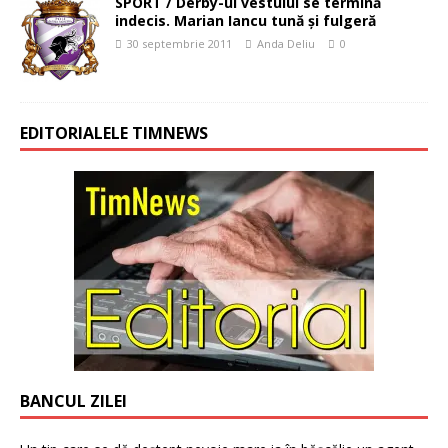
SPORT / Derby-ul vestului se termină
indecis. Marian Iancu tună şi fulgeră
30 septembrie 2011
Anda Deliu
0
EDITORIALELE TIMNEWS
BANCUL ZILEI