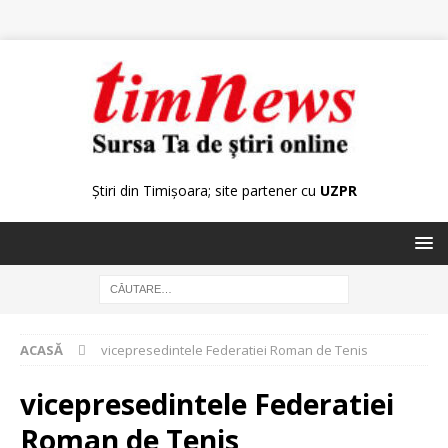
Știri din Timișoara; site partener cu
UZPR
ACASĂ
vicepresedintele Federatiei Roman de Tenis
vicepresedintele Federatiei
Roman de Tenis