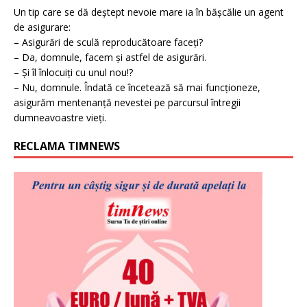
Un tip care se dă deștept nevoie mare ia în bășcălie un agent
de asigurare:
– Asigurări de sculă reproducătoare faceți?
– Da, domnule, facem și astfel de asigurări.
– Și îl înlocuiți cu unul nou!?
– Nu, domnule. Îndată ce încetează să mai funcționeze,
asigurăm mentenanță nevestei pe parcursul întregii
dumneavoastre vieți.
RECLAMA TIMNEWS