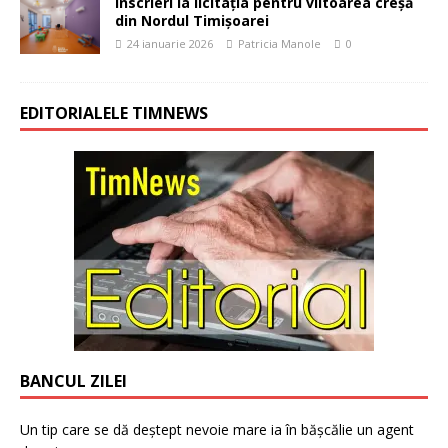
Înscrieri la licitația pentru viitoarea creșă
din Nordul Timișoarei
24 ianuarie 2026
Patricia Manole
0
EDITORIALELE TIMNEWS
BANCUL ZILEI
Un tip care se dă deștept nevoie mare ia în bășcălie un agent