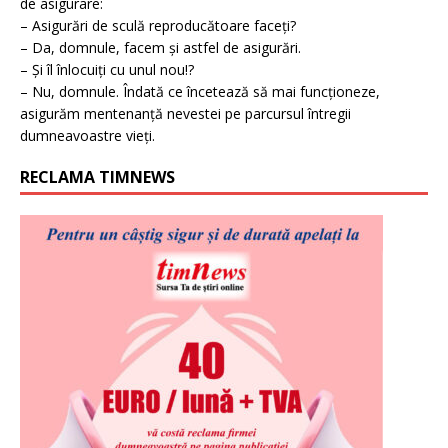
de asigurare:
– Asigurări de sculă reproducătoare faceți?
– Da, domnule, facem și astfel de asigurări.
– Și îl înlocuiți cu unul nou!?
– Nu, domnule. Îndată ce încetează să mai funcționeze,
asigurăm mentenanță nevestei pe parcursul întregii
dumneavoastre vieți.
RECLAMA TIMNEWS