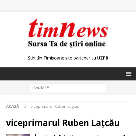
Știri din Timișoara; site partener cu
UZPR
ACASĂ
viceprimarul Ruben Lațcău
viceprimarul Ruben Lațcău