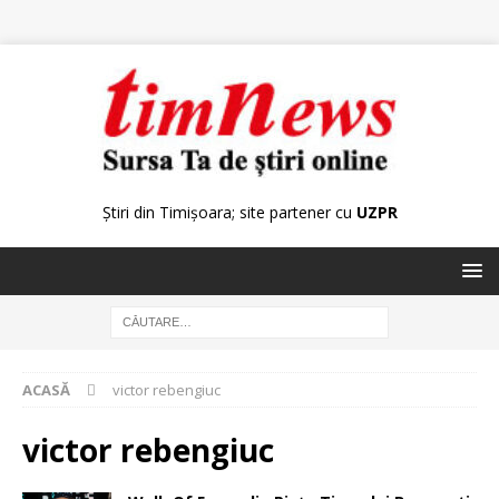
Știri din Timișoara; site partener cu
UZPR
ACASĂ
victor rebengiuc
victor rebengiuc