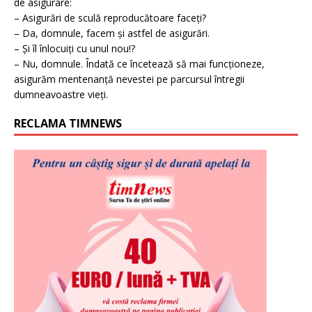
de asigurare:
– Asigurări de sculă reproducătoare faceți?
– Da, domnule, facem și astfel de asigurări.
– Și îl înlocuiți cu unul nou!?
– Nu, domnule. Îndată ce încetează să mai funcționeze,
asigurăm mentenanță nevestei pe parcursul întregii
dumneavoastre vieți.
RECLAMA TIMNEWS