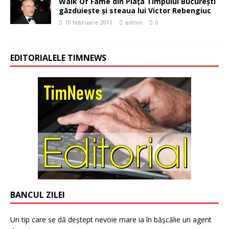
Walk Of Fame din Piaţa Timpului Bucureşti
găzduieşte şi steaua lui Victor Rebengiuc
10 februarie 2011
admin
0
EDITORIALELE TIMNEWS
BANCUL ZILEI
Un tip care se dă deștept nevoie mare ia în bășcălie un agent