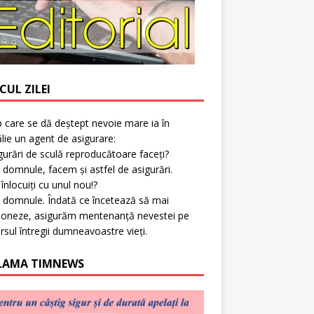
CUL ZILEI
p care se dă deștept nevoie mare ia în
lie un agent de asigurare:
gurări de sculă reproducătoare faceți?
 domnule, facem și astfel de asigurări.
l înlocuiți cu unul nou!?
 domnule. Îndată ce încetează să mai
ioneze, asigurăm mentenanță nevestei pe
rsul întregii dumneavoastre vieți.
LAMA TIMNEWS