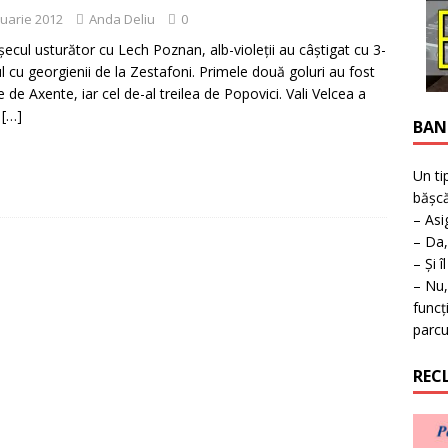
ţie la expoziţie în Reşiţa!
BANAT
ruarie 2012
Anda Deliu
0
ecul usturător cu Lech Poznan, alb-violeţii au câştigat cu 3-
l cu georgienii de la Zestafoni. Primele două goluri au fost
 de Axente, iar cel de-al treilea de Popovici. Vali Velcea a
t
[…]
BAN
Un ti
bășcă
– Asi
– Da,
– Și î
– Nu,
funcț
parcu
REC