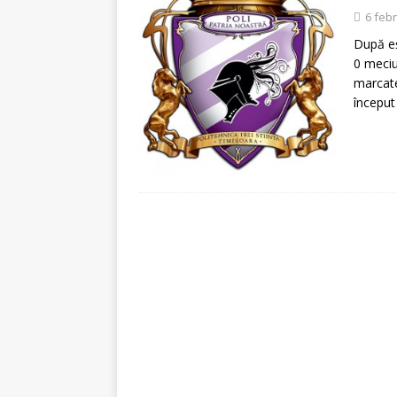
[ 5 august 2026 ]
Invita
6 feb
După eş
0 meciu
marcate
începu