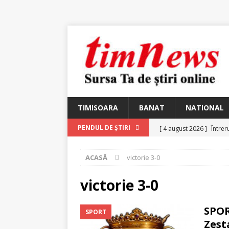
TIMISOARA
BANAT
NATIONAL
[ 4 august 2026 ]
Întrer
PENDUL DE ȘTIRI
[ 4 august 2026 ]
In Mem
ACASĂ
victorie 3-0
25 martie 1926 – fugit 
[ 2 august 2026 ]
Relicv
victorie 3-0
[ 2 august 2026 ]
Noi C
SPOR
SPORT
Ungureanu, Constantin
Zest