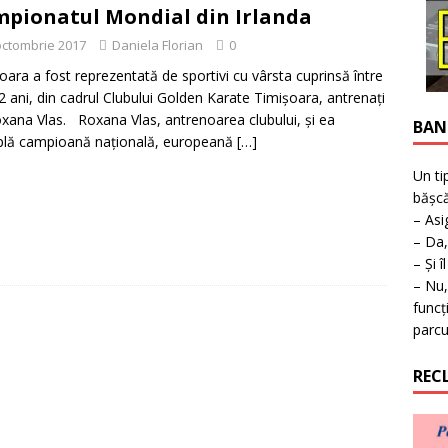
ţie la expoziţie în Reşiţa!
BANAT
pionatul Mondial din Irlanda
octombrie 2017
Daniela Florian
0
oara a fost reprezentată de sportivi cu vârsta cuprinsă între
12 ani, din cadrul Clubului Golden Karate Timişoara, antrenaţi
xana Vlas. Roxana Vlas, antrenoarea clubului, şi ea
BAN
plă campioană naţională, europeană
[…]
Un ti
bășcă
– Asi
– Da,
– Și î
– Nu,
funcț
parcu
REC