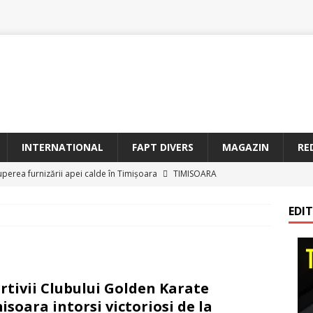
INTERNATIONAL
FAPT DIVERS
MAGAZIN
RE
uperea furnizării apei calde în Timișoara
TIMISOARA
oriam Profesorul Ștefan Gavrilescu – 100 de ani de la naștere –
EDI
irreparabile tempus
TIMISOARA
a Sf. Francisc de Assisi la Arad
BANAT
etățeni de Onoare ai Timișoarei acad. Toma Dordea, Cornel
rtivii Clubului Golden Karate
 Flondor
MAGAZIN
isoara intorsi victoriosi de la