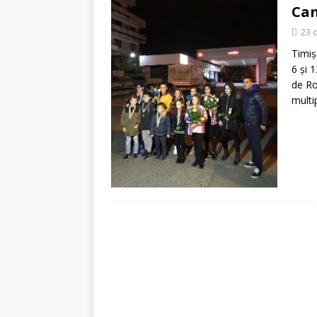
[ 5 august 2026 ]
Invita
Cam
23 
Timiş
6 şi 
de Ro
multi