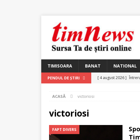
TIMISOARA
BANAT
NATIONAL
[ 4 august 2026 ]
Întrer
PENDUL DE ȘTIRI
[ 4 august 2026 ]
In Mem
ACASĂ
victoriosi
25 martie 1926 – fugit 
[ 2 august 2026 ]
Relicv
victoriosi
[ 2 august 2026 ]
Noi C
Spo
FAPT DIVERS
Ungureanu, Constantin
Tim