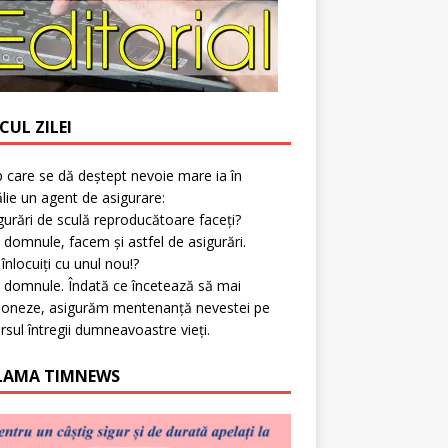
CUL ZILEI
p care se dă deștept nevoie mare ia în
lie un agent de asigurare:
gurări de sculă reproducătoare faceți?
 domnule, facem și astfel de asigurări.
l înlocuiți cu unul nou!?
 domnule. Îndată ce încetează să mai
ioneze, asigurăm mentenanță nevestei pe
rsul întregii dumneavoastre vieți.
LAMA TIMNEWS