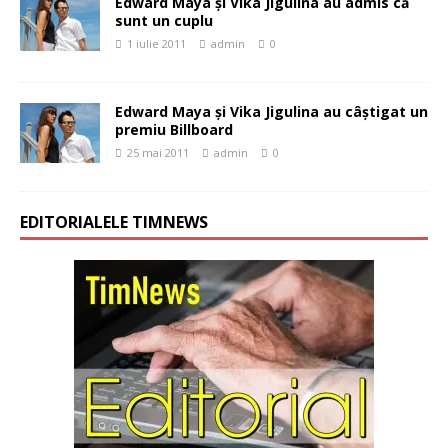
Edward Maya şi Vika Jigulina au admis că
sunt un cuplu
1 iulie 2011
admin
0
Edward Maya şi Vika Jigulina au câştigat un
premiu Billboard
25 mai 2011
admin
0
EDITORIALELE TIMNEWS