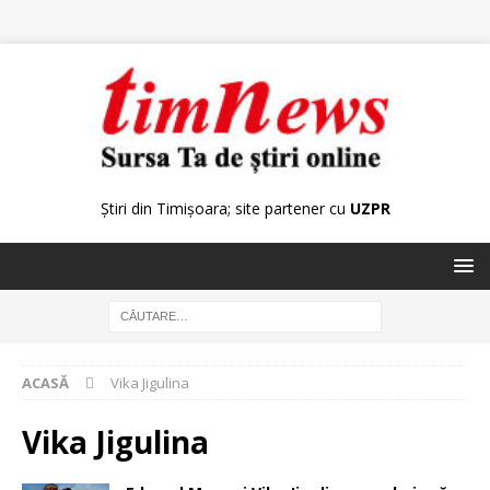
Știri din Timișoara; site partener cu
UZPR
ACASĂ
Vika Jigulina
Vika Jigulina