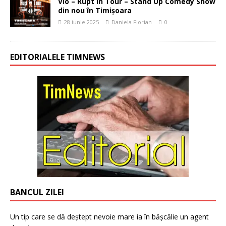
Vio – Rupt în Tour – Stand Up Comedy Show
din nou în Timișoara
28 iunie 2025
Daniela Florian
0
EDITORIALELE TIMNEWS
BANCUL ZILEI
Un tip care se dă deștept nevoie mare ia în bășcălie un agent