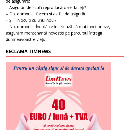
de asigurare:
– Asigurări de sculă reproducătoare faceți?
– Da, domnule, facem și astfel de asigurări.
– Și îl înlocuiți cu unul nou!?
– Nu, domnule. Îndată ce încetează să mai funcționeze,
asigurăm mentenanță nevestei pe parcursul întregii
dumneavoastre vieți.
RECLAMA TIMNEWS