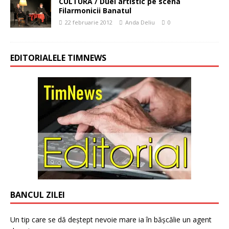
CULTURA / Duel artistic pe scena
Filarmonicii Banatul
22 februarie 2012
Anda Deliu
0
EDITORIALELE TIMNEWS
BANCUL ZILEI
Un tip care se dă deștept nevoie mare ia în bășcălie un agent