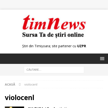
Știri din Timișoara; site partener cu
UZPR
ACASĂ
violocenl
violocenl