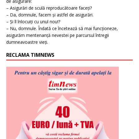
de asigurare:
– Asigurări de sculă reproducătoare faceți?
– Da, domnule, facem și astfel de asigurări.
– Și îl înlocuiți cu unul nou!?
– Nu, domnule. Îndată ce încetează să mai funcționeze,
asigurăm mentenanță nevestei pe parcursul întregii
dumneavoastre vieți.
RECLAMA TIMNEWS