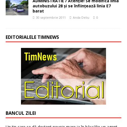
ADMINISTRATIE / Atenţie! Se modifică linia
autobuzului 28 şi se înfiinţează linia E7
barat
30 septembrie 2011
Anda Deliu
0
EDITORIALELE TIMNEWS
BANCUL ZILEI
Un tip care se dă deștept nevoie mare ia în bășcălie un agent