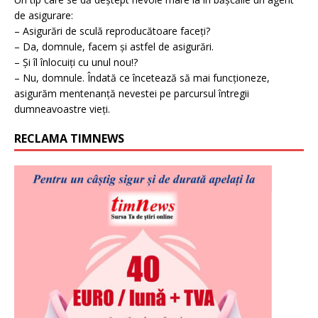
de asigurare:
– Asigurări de sculă reproducătoare faceți?
– Da, domnule, facem și astfel de asigurări.
– Și îl înlocuiți cu unul nou!?
– Nu, domnule. Îndată ce încetează să mai funcționeze,
asigurăm mentenanță nevestei pe parcursul întregii
dumneavoastre vieți.
RECLAMA TIMNEWS