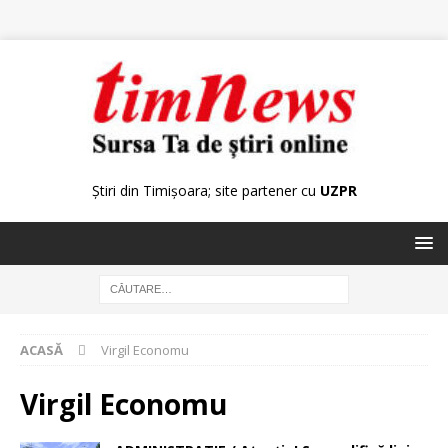
Știri din Timișoara; site partener cu
UZPR
ACASĂ
Virgil Economu
Virgil Economu