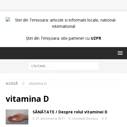
Știri din Timișoara; site partener cu
UZPR
ACASĂ
vitamina D
vitamina D
SĂNĂTATE / Despre rolul vitaminei D
21 decembrie 2011
Cerasela Dinescu
0