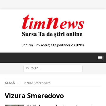
Știri din Timișoara; site partener cu
UZPR
ACASĂ
Vizura Smeredovo
Vizura Smeredovo