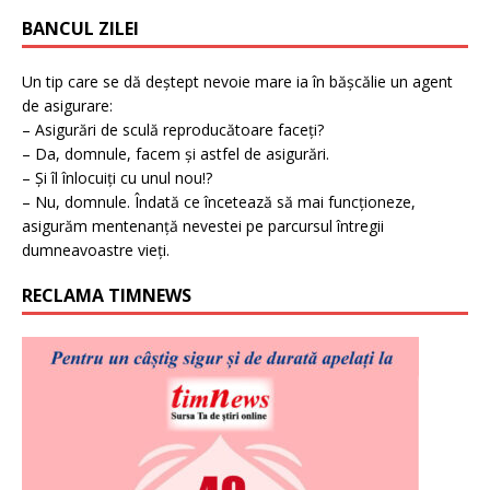
BANCUL ZILEI
Un tip care se dă deștept nevoie mare ia în bășcălie un agent
de asigurare:
– Asigurări de sculă reproducătoare faceți?
– Da, domnule, facem și astfel de asigurări.
– Și îl înlocuiți cu unul nou!?
– Nu, domnule. Îndată ce încetează să mai funcționeze,
asigurăm mentenanță nevestei pe parcursul întregii
dumneavoastre vieți.
RECLAMA TIMNEWS