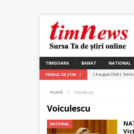
TIMISOARA
BANAT
NATIONAL
[ 4 august 2026 ]
Întrer
PENDUL DE ȘTIRI
[ 4 august 2026 ]
In Mem
ACASĂ
Voiculescu
25 martie 1926 – fugit 
[ 2 august 2026 ]
Relicv
Voiculescu
[ 2 august 2026 ]
Noi C
NAŢ
NATIONAL
Ungureanu, Constantin
Vic