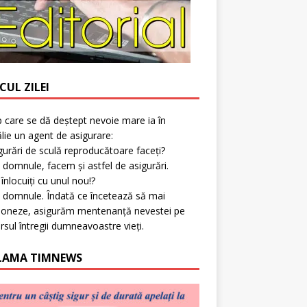
CUL ZILEI
p care se dă deștept nevoie mare ia în
lie un agent de asigurare:
gurări de sculă reproducătoare faceți?
 domnule, facem și astfel de asigurări.
l înlocuiți cu unul nou!?
 domnule. Îndată ce încetează să mai
ioneze, asigurăm mentenanță nevestei pe
rsul întregii dumneavoastre vieți.
LAMA TIMNEWS