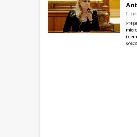
[ 5 august 2026 ]
Invita
Ant
1 m
Preşe
mierc
i demi
solic