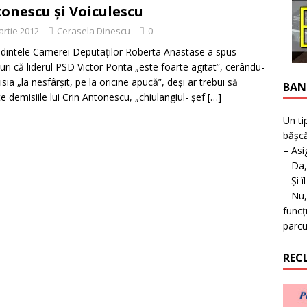
ţie la expoziţie în Reşiţa!
BANAT
onescu şi Voiculescu
artie 2012
Cerasela Dinescu
0
dintele Camerei Deputaţilor Roberta Anastase a spus
uri că liderul PSD Victor Ponta „este foarte agitat”, cerându-
sia „la nesfârşit, pe la oricine apucă”, deşi ar trebui să
BAN
ite demisiile lui Crin Antonescu, „chiulangiul- şef
[…]
Un ti
bășcă
– Asi
– Da,
– Și î
– Nu,
funcț
parcu
REC