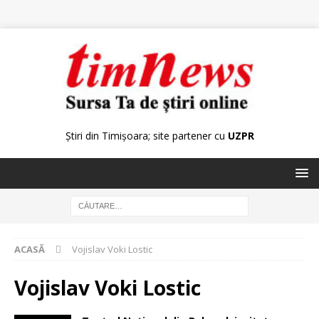
Știri din Timișoara; site partener cu
UZPR
ACASĂ
Vojislav Voki Lostic
Vojislav Voki Lostic