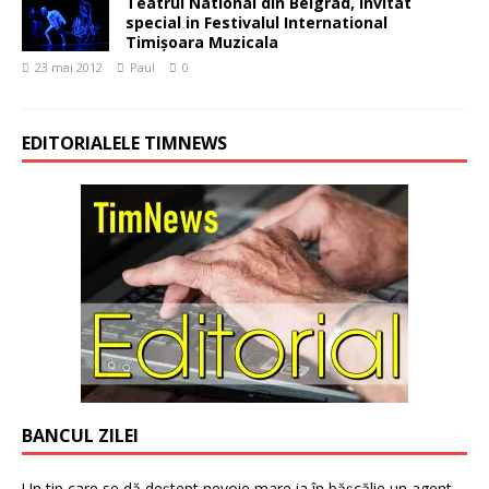
Teatrul National din Belgrad, invitat
special in Festivalul International
Timişoara Muzicala
23 mai 2012
Paul
0
EDITORIALELE TIMNEWS
BANCUL ZILEI
Un tip care se dă deștept nevoie mare ia în bășcălie un agent