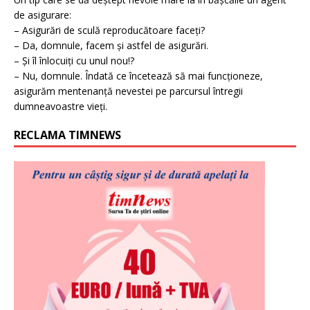
de asigurare:
– Asigurări de sculă reproducătoare faceți?
– Da, domnule, facem și astfel de asigurări.
– Și îl înlocuiți cu unul nou!?
– Nu, domnule. Îndată ce încetează să mai funcționeze,
asigurăm mentenanță nevestei pe parcursul întregii
dumneavoastre vieți.
RECLAMA TIMNEWS