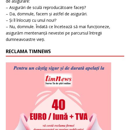
de asigurare:
– Asigurări de sculă reproducătoare faceți?
– Da, domnule, facem și astfel de asigurări.
– Și îl înlocuiți cu unul nou!?
– Nu, domnule. Îndată ce încetează să mai funcționeze,
asigurăm mentenanță nevestei pe parcursul întregii
dumneavoastre vieți.
RECLAMA TIMNEWS