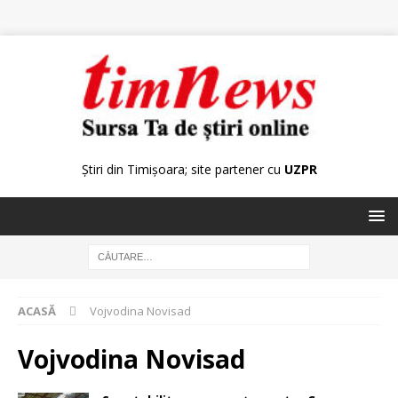
Știri din Timișoara; site partener cu
UZPR
ACASĂ
Vojvodina Novisad
Vojvodina Novisad