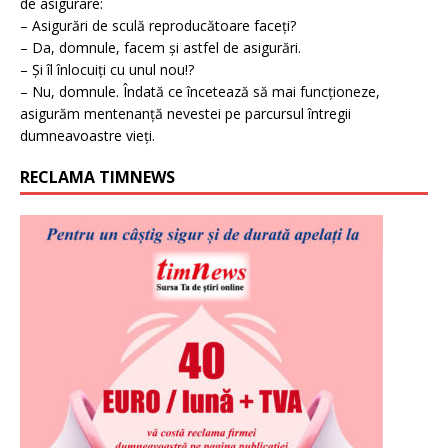
de asigurare:
– Asigurări de sculă reproducătoare faceți?
– Da, domnule, facem și astfel de asigurări.
– Și îl înlocuiți cu unul nou!?
– Nu, domnule. Îndată ce încetează să mai funcționeze,
asigurăm mentenanță nevestei pe parcursul întregii
dumneavoastre vieți.
RECLAMA TIMNEWS