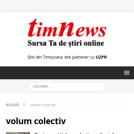
Știri din Timișoara; site partener cu
UZPR
ACASĂ
volum colectiv
volum colectiv