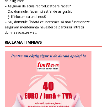
de asigurare:
– Asigurări de sculă reproducătoare faceți?
– Da, domnule, facem și astfel de asigurări.
– Și îl înlocuiți cu unul nou!?
– Nu, domnule. Îndată ce încetează să mai funcționeze,
asigurăm mentenanță nevestei pe parcursul întregii
dumneavoastre vieți.
RECLAMA TIMNEWS