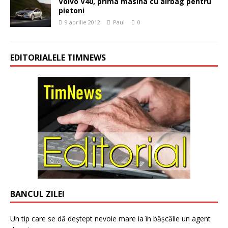
Volvo V40, prima masina cu airbag pentru
pietoni
9 aprilie 2012
Paul
0
EDITORIALELE TIMNEWS
BANCUL ZILEI
Un tip care se dă deștept nevoie mare ia în bășcălie un agent