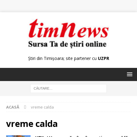
Știri din Timișoara; site partener cu
UZPR
ACASĂ
vreme calda
vreme calda