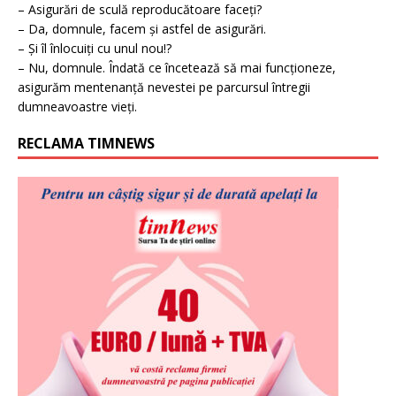
– Asigurări de sculă reproducătoare faceți?
– Da, domnule, facem și astfel de asigurări.
– Și îl înlocuiți cu unul nou!?
– Nu, domnule. Îndată ce încetează să mai funcționeze,
asigurăm mentenanță nevestei pe parcursul întregii
dumneavoastre vieți.
RECLAMA TIMNEWS