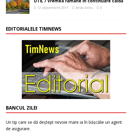
UTIL / Vremea rămâne în continuare caldă
12 septembrie 2011
Anda Deliu
0
EDITORIALELE TIMNEWS
BANCUL ZILEI
Un tip care se dă deștept nevoie mare ia în bășcălie un agent
de asigurare: