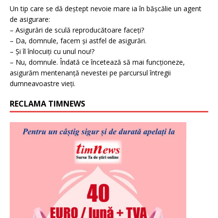
Un tip care se dă deștept nevoie mare ia în bășcălie un agent
de asigurare:
– Asigurări de sculă reproducătoare faceți?
– Da, domnule, facem și astfel de asigurări.
– Și îl înlocuiți cu unul nou!?
– Nu, domnule. Îndată ce încetează să mai funcționeze,
asigurăm mentenanță nevestei pe parcursul întregii
dumneavoastre vieți.
RECLAMA TIMNEWS