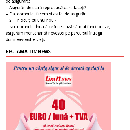
de asigurare:
– Asigurări de sculă reproducătoare faceți?
– Da, domnule, facem și astfel de asigurări.
– Și îl înlocuiți cu unul nou!?
– Nu, domnule. Îndată ce încetează să mai funcționeze,
asigurăm mentenanță nevestei pe parcursul întregii
dumneavoastre vieți.
RECLAMA TIMNEWS