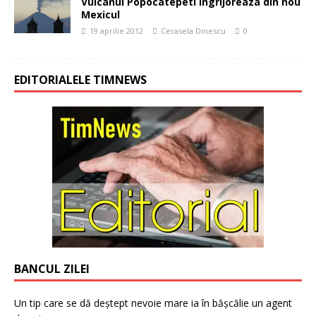
Vulcanul Popocatépetl ingrijoreaza din nou
Mexicul
19 aprilie 2012
Cerasela Dinescu
0
EDITORIALELE TIMNEWS
BANCUL ZILEI
Un tip care se dă deștept nevoie mare ia în bășcălie un agent