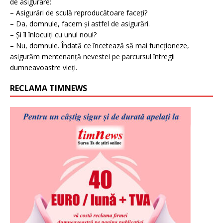
de asigurare:
– Asigurări de sculă reproducătoare faceți?
– Da, domnule, facem și astfel de asigurări.
– Și îl înlocuiți cu unul nou!?
– Nu, domnule. Îndată ce încetează să mai funcționeze,
asigurăm mentenanță nevestei pe parcursul întregii
dumneavoastre vieți.
RECLAMA TIMNEWS