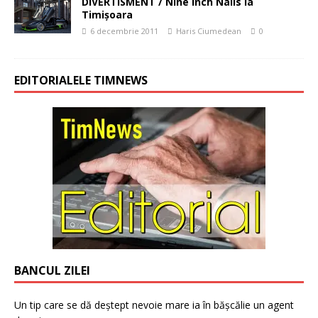
DIVERTISMENT / Nine Inch Nails la
Timişoara
6 decembrie 2011
Haris Ciumedean
0
EDITORIALELE TIMNEWS
BANCUL ZILEI
Un tip care se dă deștept nevoie mare ia în bășcălie un agent