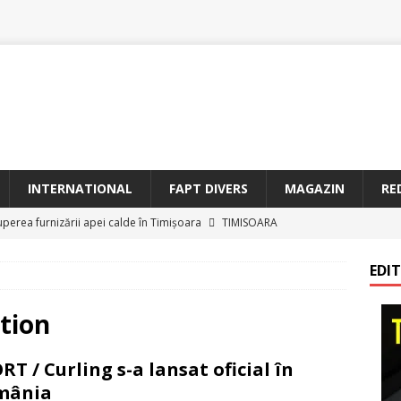
INTERNATIONAL
FAPT DIVERS
MAGAZIN
RE
uperea furnizării apei calde în Timișoara
TIMISOARA
oriam Profesorul Ștefan Gavrilescu – 100 de ani de la naștere –
EDI
irreparabile tempus
TIMISOARA
a Sf. Francisc de Assisi la Arad
BANAT
tion
etățeni de Onoare ai Timișoarei acad. Toma Dordea, Cornel
RT / Curling s-a lansat oficial în
 Flondor
MAGAZIN
mânia