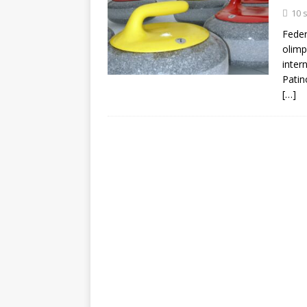
[ 5 august 2026 ]
Invita
10 
Feder
olimp
inter
Patin
[…]