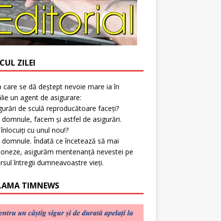
CUL ZILEI
p care se dă deștept nevoie mare ia în
lie un agent de asigurare:
gurări de sculă reproducătoare faceți?
 domnule, facem și astfel de asigurări.
l înlocuiți cu unul nou!?
 domnule. Îndată ce încetează să mai
ioneze, asigurăm mentenanță nevestei pe
rsul întregii dumneavoastre vieți.
LAMA TIMNEWS