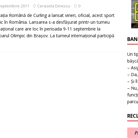
ţie la expoziţie în Reşiţa!
BANAT
septembrie 2011
Cerasela Dinescu
0
aţia Română de Curling a lansat vineri, oficial, acest sport
ic în România. Lansarea s-a desfăşurat printr-un turneu
naţional care are loc în perioada 9-11 septembrie la
oarul Olimpic din Braşov. La turneul internaţional participă
BAN
Un ti
bășcă
– Asi
– Da,
– Și î
– Nu,
funcț
parcu
REC