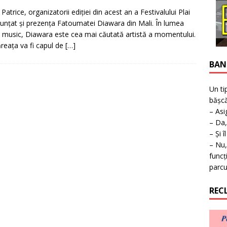
ţie la expoziţie în Reşiţa!
BANAT
Patrice, organizatorii ediţiei din acest an a Festivalului Plai
unţat şi prezenţa Fatoumatei Diawara din Mali. În lumea
 music, Diawara este cea mai căutată artistă a momentului.
reaţa va fi capul de
[…]
BAN
Un ti
bășcă
– Asi
– Da,
– Și î
– Nu,
funcț
parcu
REC