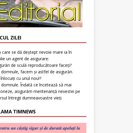
CUL ZILEI
p care se dă deștept nevoie mare ia în
lie un agent de asigurare:
gurări de sculă reproducătoare faceți?
 domnule, facem și astfel de asigurări.
l înlocuiți cu unul nou!?
 domnule. Îndată ce încetează să mai
ioneze, asigurăm mentenanță nevestei pe
rsul întregii dumneavoastre vieți.
LAMA TIMNEWS