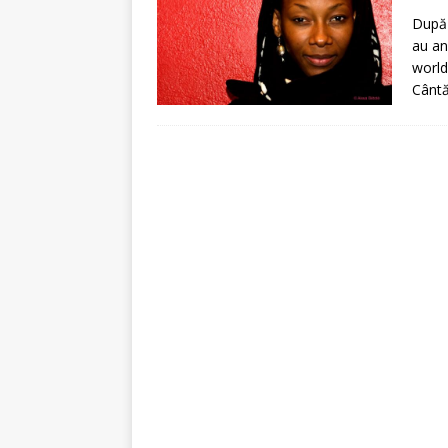
[ 5 august 2026 ]
Invita
După 
au an
world
Cântă