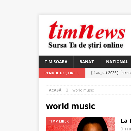
TIMISOARA
BANAT
NATIONAL
[ 4 august 2026 ]
Întrer
PENDUL DE ȘTIRI
[ 4 august 2026 ]
In Mem
ACASĂ
world music
25 martie 1926 – fugit 
[ 2 august 2026 ]
Relicv
world music
[ 2 august 2026 ]
Noi C
La 
TIMP LIBER
Ungureanu, Constantin
11 