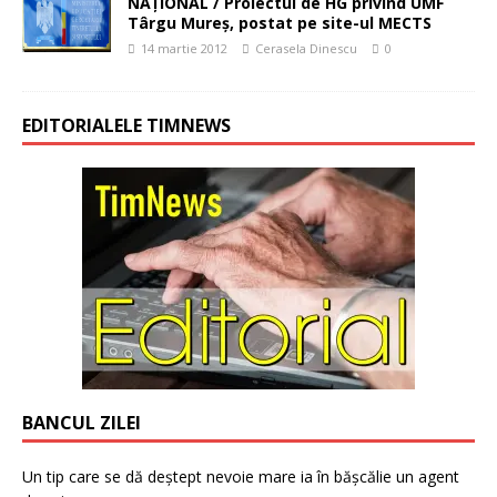
NAŢIONAL / Proiectul de HG privind UMF
Târgu Mureş, postat pe site-ul MECTS
14 martie 2012
Cerasela Dinescu
0
EDITORIALELE TIMNEWS
BANCUL ZILEI
Un tip care se dă deștept nevoie mare ia în bășcălie un agent