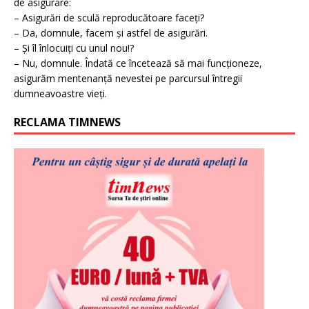
de asigurare:
– Asigurări de sculă reproducătoare faceți?
– Da, domnule, facem și astfel de asigurări.
– Și îl înlocuiți cu unul nou!?
– Nu, domnule. Îndată ce încetează să mai funcționeze,
asigurăm mentenanță nevestei pe parcursul întregii
dumneavoastre vieți.
RECLAMA TIMNEWS