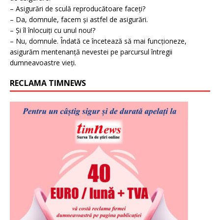
– Asigurări de sculă reproducătoare faceți?
– Da, domnule, facem și astfel de asigurări.
– Și îl înlocuiți cu unul nou!?
– Nu, domnule. Îndată ce încetează să mai funcționeze,
asigurăm mentenanță nevestei pe parcursul întregii
dumneavoastre vieți.
RECLAMA TIMNEWS