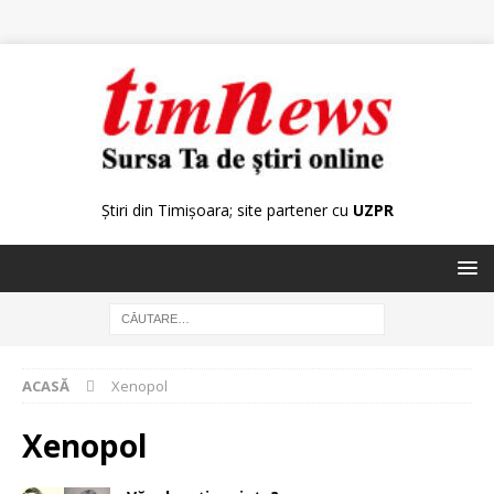
Știri din Timișoara; site partener cu
UZPR
ACASĂ
Xenopol
Xenopol