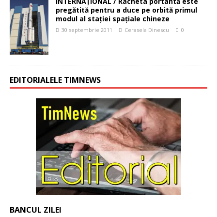
INTERNAȚIONAL / Racheta portantă este
pregătită pentru a duce pe orbită primul
modul al staţiei spaţiale chineze
30 septembrie 2011
Cerasela Dinescu
0
EDITORIALELE TIMNEWS
BANCUL ZILEI