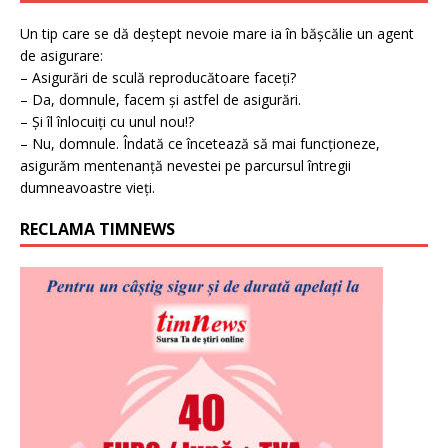
Un tip care se dă deștept nevoie mare ia în bășcălie un agent
de asigurare:
– Asigurări de sculă reproducătoare faceți?
– Da, domnule, facem și astfel de asigurări.
– Și îl înlocuiți cu unul nou!?
– Nu, domnule. Îndată ce încetează să mai funcționeze,
asigurăm mentenanță nevestei pe parcursul întregii
dumneavoastre vieți.
RECLAMA TIMNEWS