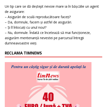
Un tip care se dă deștept nevoie mare ia în bășcălie un agent
de asigurare:
– Asigurări de sculă reproducătoare faceți?
– Da, domnule, facem și astfel de asigurări.
– Și îl înlocuiți cu unul nou!?
– Nu, domnule. Îndată ce încetează să mai funcționeze,
asigurăm mentenanță nevestei pe parcursul întregii
dumneavoastre vieți.
RECLAMA TIMNEWS