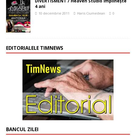
DIVERTISMENT / Heaven Studio împlineşte
4 ani
10 decembrie 2011
Haris Ciumedean
0
EDITORIALELE TIMNEWS
BANCUL ZILEI