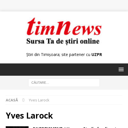
Știri din Timișoara; site partener cu
UZPR
ACASĂ
Yves Larock
Yves Larock