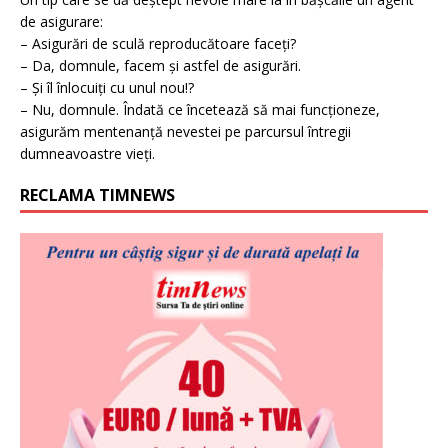
de asigurare:
– Asigurări de sculă reproducătoare faceți?
– Da, domnule, facem și astfel de asigurări.
– Și îl înlocuiți cu unul nou!?
– Nu, domnule. Îndată ce încetează să mai funcționeze,
asigurăm mentenanță nevestei pe parcursul întregii
dumneavoastre vieți.
RECLAMA TIMNEWS