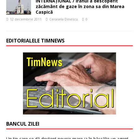
INTERNAŢIONAL / Iranul a descoperit
zăcământ de gaze în zona sa din Marea
Caspică
12 decembrie 2011
Cerasela Dinescu
0
EDITORIALELE TIMNEWS
BANCUL ZILEI
Un tip care se dă deștept nevoie mare ia în bășcălie un agent