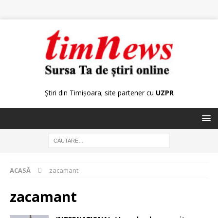
Știri din Timișoara; site partener cu
UZPR
ACASĂ
zacamant
zacamant