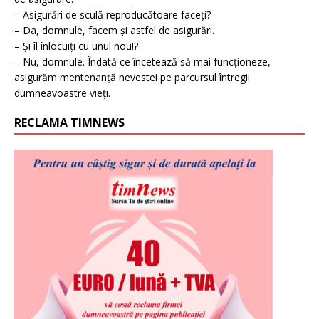
– Asigurări de sculă reproducătoare faceți?
– Da, domnule, facem și astfel de asigurări.
– Și îl înlocuiți cu unul nou!?
– Nu, domnule. Îndată ce încetează să mai funcționeze,
asigurăm mentenanță nevestei pe parcursul întregii
dumneavoastre vieți.
RECLAMA TIMNEWS