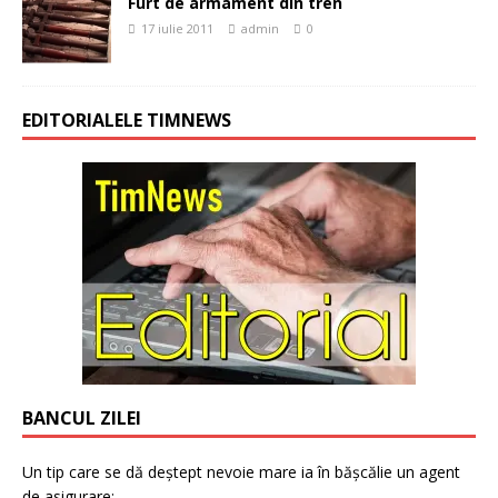
Furt de armament din tren
17 iulie 2011
admin
0
EDITORIALELE TIMNEWS
BANCUL ZILEI
Un tip care se dă deștept nevoie mare ia în bășcălie un agent
de asigurare: