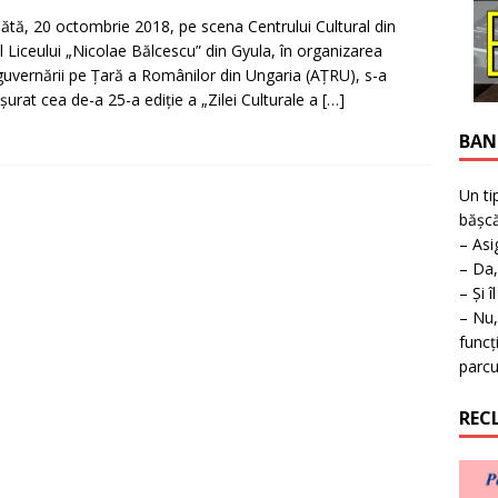
ţie la expoziţie în Reşiţa!
BANAT
tă, 20 octombrie 2018, pe scena Centrului Cultural din
l Liceului „Nicolae Bălcescu” din Gyula, în organizarea
uvernării pe Țară a Românilor din Ungaria (AȚRU), s-a
șurat cea de-a 25-a ediție a „Zilei Culturale a
[…]
BAN
Un ti
bășcă
– Asi
– Da,
– Și î
– Nu,
funcț
parcu
REC