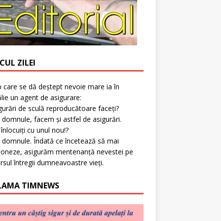
CUL ZILEI
p care se dă deștept nevoie mare ia în
lie un agent de asigurare:
gurări de sculă reproducătoare faceți?
 domnule, facem și astfel de asigurări.
l înlocuiți cu unul nou!?
 domnule. Îndată ce încetează să mai
ioneze, asigurăm mentenanță nevestei pe
rsul întregii dumneavoastre vieți.
LAMA TIMNEWS