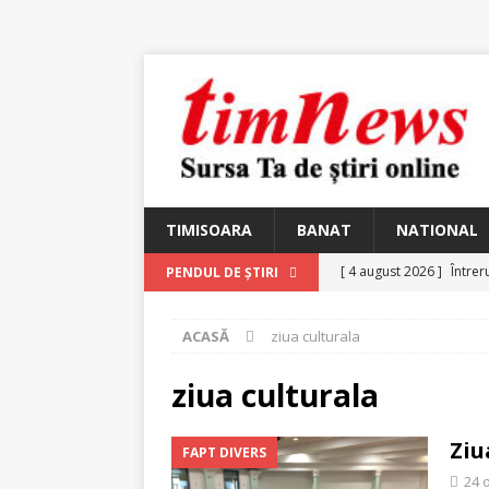
TIMISOARA
BANAT
NATIONAL
[ 4 august 2026 ]
Întrer
PENDUL DE ȘTIRI
[ 4 august 2026 ]
In Mem
ACASĂ
ziua culturala
25 martie 1926 – fugit 
[ 2 august 2026 ]
Relicv
ziua culturala
[ 2 august 2026 ]
Noi C
Ziu
FAPT DIVERS
Ungureanu, Constantin
24 