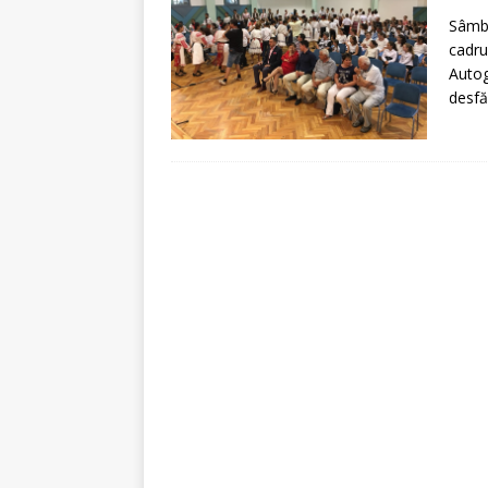
[ 5 august 2026 ]
Invita
Sâmbă
cadru
Autog
desfă