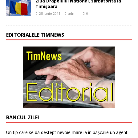
Ziua Drapelului Naţional, sărbătorită la
Timişoara
25 iunie 2011
admin
0
EDITORIALELE TIMNEWS
BANCUL ZILEI
Un tip care se dă deștept nevoie mare ia în bășcălie un agent