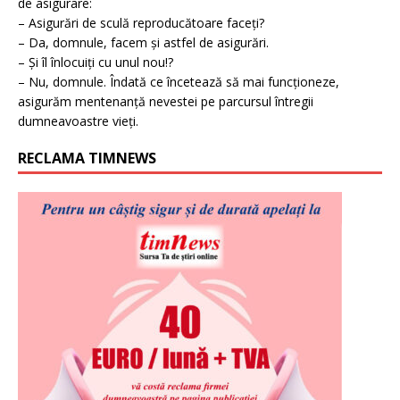
de asigurare:
– Asigurări de sculă reproducătoare faceți?
– Da, domnule, facem și astfel de asigurări.
– Și îl înlocuiți cu unul nou!?
– Nu, domnule. Îndată ce încetează să mai funcționeze,
asigurăm mentenanță nevestei pe parcursul întregii
dumneavoastre vieți.
RECLAMA TIMNEWS