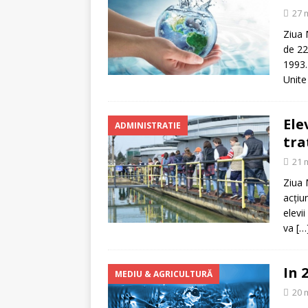
[ 5 august 2026 ]
Invita
27 
Ziua 
de 22
1993.
Unite
Ele
ADMINISTRATIE
tra
21 
Ziua 
acţiu
elevi
va
[…
In 
MEDIU & AGRICULTURĂ
20 