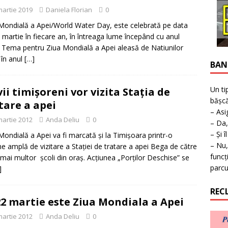
ţie la expoziţie în Reşiţa!
BANAT
martie 2019
Daniela Florian
0
Mondială a Apei/World Water Day, este celebrată pe data
 martie în fiecare an, în întreaga lume începând cu anul
 Tema pentru Ziua Mondială a Apei aleasă de Natiunilor
 în anul
[…]
BAN
Un ti
vii timişoreni vor vizita Staţia de
bășcă
tare a apei
– Asi
martie 2012
Anda Deliu
0
– Da,
– Și î
Mondială a Apei va fi marcată şi la Timişoara printr-o
– Nu,
ne amplă de vizitare a Staţiei de tratare a apei Bega de către
funcț
i mai multor şcoli din oraş. Acţiunea „Porţilor Deschise” se
parcu
]
REC
22 martie este Ziua Mondiala a Apei
martie 2012
Anda Deliu
0