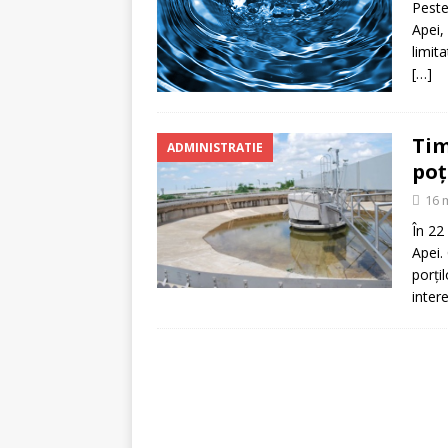
Peste
Apei,
limit
[…]
Tim
ADMINISTRATIE
poţ
16 
În 22
Apei.
porţi
inter