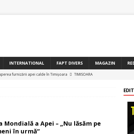
INTERNATIONAL
FAPT DIVERS
MAGAZIN
RE
uperea furnizării apei calde în Timișoara
TIMISOARA
oriam Profesorul Ștefan Gavrilescu – 100 de ani de la naștere –
EDI
irreparabile tempus
TIMISOARA
a Sf. Francisc de Assisi la Arad
BANAT
etățeni de Onoare ai Timișoarei acad. Toma Dordea, Cornel
a Mondială a Apei – „Nu lăsăm pe
 Flondor
MAGAZIN
eni în urmă”