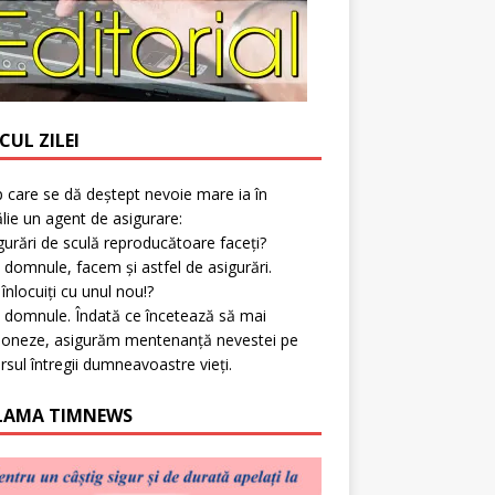
CUL ZILEI
p care se dă deștept nevoie mare ia în
lie un agent de asigurare:
gurări de sculă reproducătoare faceți?
 domnule, facem și astfel de asigurări.
l înlocuiți cu unul nou!?
 domnule. Îndată ce încetează să mai
ioneze, asigurăm mentenanță nevestei pe
rsul întregii dumneavoastre vieți.
LAMA TIMNEWS