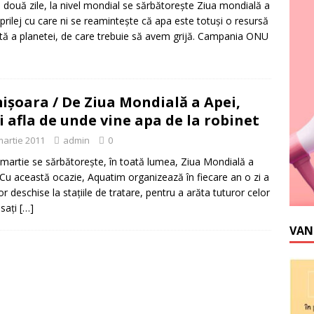
 două zile, la nivel mondial se sărbătoreşte Ziua mondială a
 prilej cu care ni se reaminteşte că apa este totuşi o resursă
ată a planetei, de care trebuie să avem grijă. Campania ONU
işoara / De Ziua Mondială a Apei,
i afla de unde vine apa de la robinet
martie 2011
admin
0
 martie se sărbătoreşte, în toată lumea, Ziua Mondială a
 Cu această ocazie, Aquatim organizează în fiecare an o zi a
lor deschise la staţiile de tratare, pentru a arăta tuturor celor
esaţi
[…]
VAN