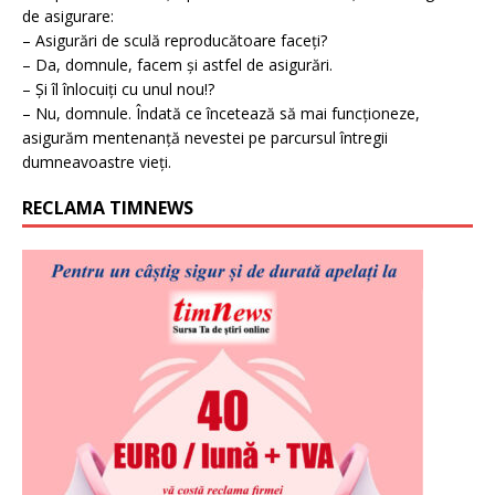
de asigurare:
– Asigurări de sculă reproducătoare faceți?
– Da, domnule, facem și astfel de asigurări.
– Și îl înlocuiți cu unul nou!?
– Nu, domnule. Îndată ce încetează să mai funcționeze,
asigurăm mentenanță nevestei pe parcursul întregii
dumneavoastre vieți.
RECLAMA TIMNEWS