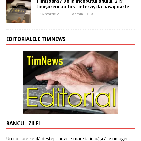
Timişoara / De la începutul anului, 219
timişoreni au fost interzişi la paşapoarte
16 martie 2011
admin
0
EDITORIALELE TIMNEWS
BANCUL ZILEI
Un tip care se dă deștept nevoie mare ia în bășcălie un agent