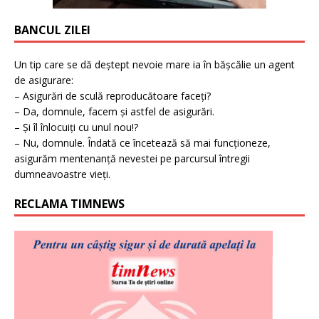
BANCUL ZILEI
Un tip care se dă deștept nevoie mare ia în bășcălie un agent
de asigurare:
– Asigurări de sculă reproducătoare faceți?
– Da, domnule, facem și astfel de asigurări.
– Și îl înlocuiți cu unul nou!?
– Nu, domnule. Îndată ce încetează să mai funcționeze,
asigurăm mentenanță nevestei pe parcursul întregii
dumneavoastre vieți.
RECLAMA TIMNEWS