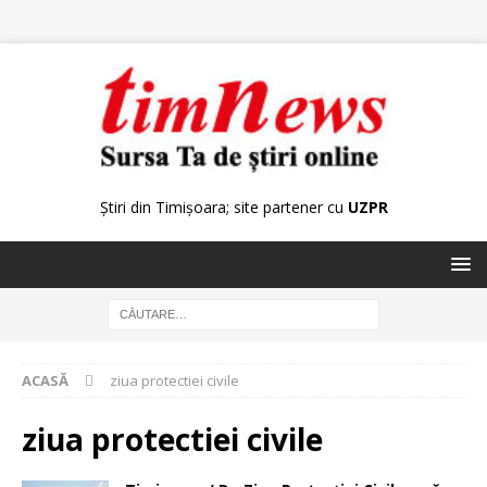
Știri din Timișoara; site partener cu
UZPR
ACASĂ
ziua protectiei civile
ziua protectiei civile