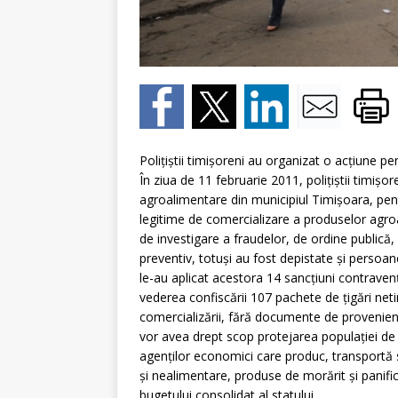
Poliţiştii timişoreni au organizat o acţiune pen
În ziua de 11 februarie 2011, poliţiştii timişo
agroalimentare din municipiul Timişoara, pentru
legitime de comercializare a produselor agroal
de investigare a fraudelor, de ordine publică, r
preventiv, totuşi au fost depistate şi persoane
le-au aplicat acestora 14 sancţiuni contravenţ
vederea confiscării 107 pachete de ţigări ne
comercializării, fără documente de provenienţ
vor avea drept scop protejarea populaţiei de ac
agenţilor economici care produc, transportă
şi nealimentare, produse de morărit şi panific
bugetului consolidat al statului.