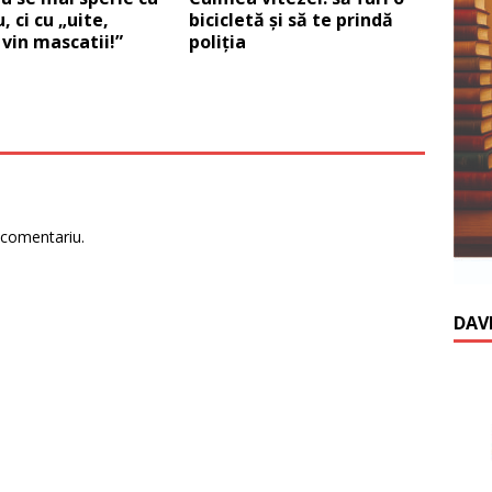
bicicletă şi să te prindă
, ci cu „uite,
poliţia
vin mascatii!”
 comentariu.
DAV