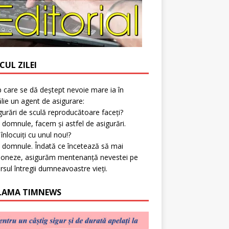
CUL ZILEI
p care se dă deștept nevoie mare ia în
lie un agent de asigurare:
gurări de sculă reproducătoare faceți?
 domnule, facem și astfel de asigurări.
l înlocuiți cu unul nou!?
 domnule. Îndată ce încetează să mai
ioneze, asigurăm mentenanță nevestei pe
rsul întregii dumneavoastre vieți.
LAMA TIMNEWS