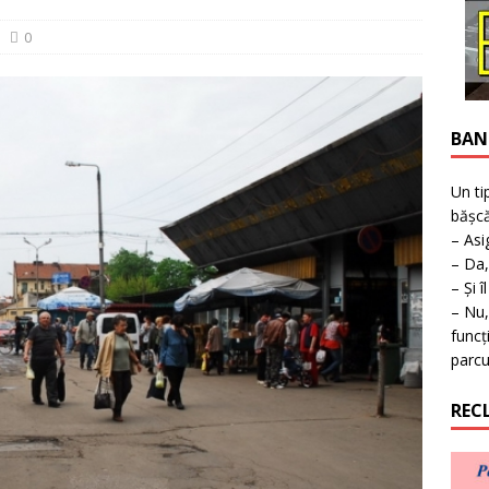
ţie la expoziţie în Reşiţa!
BANAT
0
BAN
Un ti
bășcă
– Asi
– Da,
– Și î
– Nu,
funcț
parcu
REC