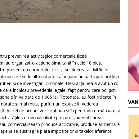
tru prevenirea activităţilor comerciale ilicite
reni au organizat o acţiune simultană în cele 10 pieţe
 prevenirea comerţului ilicit şi susţinerea activităţilor
imentare şi de altă natură. La acţiune au participat poliţişti
utieri şi de investigaţii criminale. Deşi acţiunea a avut un rol
 care încălcau prevederile legale, fapt pentru care poliţiştii
ionale în valoare de 1.605 lei. Totodată, au fost ridicate în
VAN
timbrate şi mai multe parfumuri expuse în vederea
ă. Astfel de acţiuni vor continua şi în perioada următoare şi
tivităţile comerciale ilicite precum şi identificarea
 sau comercializează produse accizabile, produse alimentare
aţie şi se sustrag la plata impozitelor şi taxelor aferente