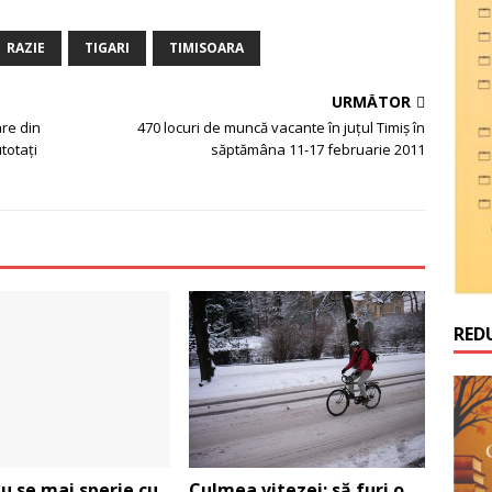
RAZIE
TIGARI
TIMISOARA
URMĂTOR
are din
470 locuri de muncă vacante în juţul Timiş în
totați
săptămâna 11-17 februarie 2011
RED
Culmea vitezei: să furi o
nu se mai sperie cu