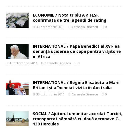
ECONOMIE / Nota triplu A a FESF,
confirmată de trei agenţii de rating
30 octombrie 2011
Cerasela Dinescu
0
INTERNAŢIONAL / Papa Benedict al XVI-lea
denunţă uciderea de copii pentru vrăjitorie
în Africa
30 octombrie 2011
Cerasela Dinescu
0
INTERNAŢIONAL / Regina Elisabeta a Marii
Britanii şi-a încheiat vizita în Australia
30 octombrie 2011
Cerasela Dinescu
0
SOCIAL / Ajutorul umanitar acordat Turciei,
transportat sâmbătă cu două aeronave C-
130 Hercules