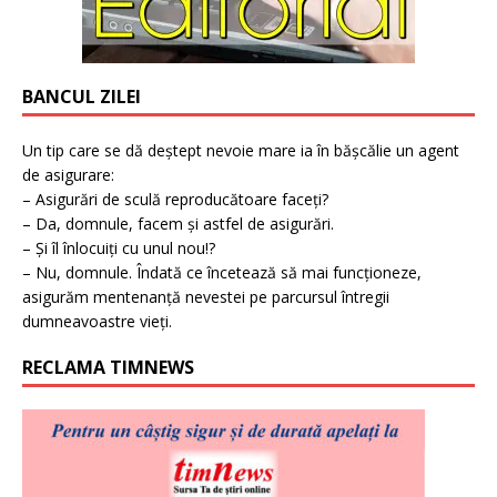
BANCUL ZILEI
Un tip care se dă deștept nevoie mare ia în bășcălie un agent
de asigurare:
– Asigurări de sculă reproducătoare faceți?
– Da, domnule, facem și astfel de asigurări.
– Și îl înlocuiți cu unul nou!?
– Nu, domnule. Îndată ce încetează să mai funcționeze,
asigurăm mentenanță nevestei pe parcursul întregii
dumneavoastre vieți.
RECLAMA TIMNEWS