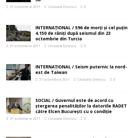
31 octombrie 2011
Cerasela Dinescu
0
INTERNAŢIONAL / 596 de morţi şi cel puţin
4.150 de răniţi după seismul din 23
octombrie din Turcia
31 octombrie 2011
Cerasela Dinescu
0
INTERNAŢIONAL / Seism puternic la nord-
est de Taiwan
31 octombrie 2011
Cerasela Dinescu
0
SOCIAL / Guvernul este de acord cu
ştergerea penalităţilor la datoriile RADET
către Elcen Bucureşti cu o condiţie
31 octombrie 2011
Cerasela Dinescu
0