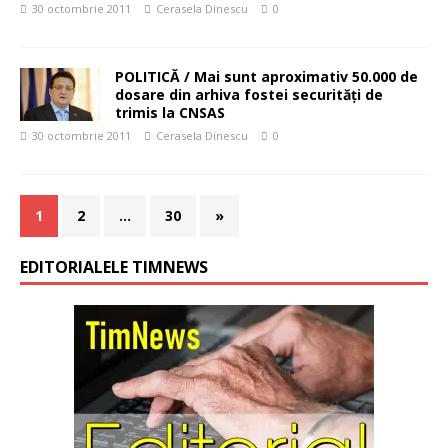
30 octombrie 2011
Cerasela Dinescu
0
POLITICĂ / Mai sunt aproximativ 50.000 de
dosare din arhiva fostei securităţi de
trimis la CNSAS
30 octombrie 2011
Cerasela Dinescu
0
1
2
…
30
»
EDITORIALELE TIMNEWS