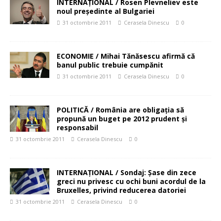
INTERNAŢIONAL / Rosen Plevneliev este
noul preşedinte al Bulgariei
31 octombrie 2011
Cerasela Dinescu
0
ECONOMIE / Mihai Tănăsescu afirmă că
banul public trebuie cumpănit
31 octombrie 2011
Cerasela Dinescu
0
POLITICĂ / România are obligaţia să
propună un buget pe 2012 prudent şi
responsabil
31 octombrie 2011
Cerasela Dinescu
0
INTERNAŢIONAL / Sondaj: Şase din zece
greci nu privesc cu ochi buni acordul de la
Bruxelles, privind reducerea datoriei
31 octombrie 2011
Cerasela Dinescu
0