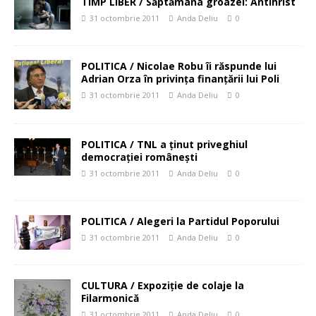
TIMP LIBER / Săptămâna groazei: Antihrist
31 octombrie 2011
Anda Deliu
0
POLITICA / Nicolae Robu îi răspunde lui
Adrian Orza în privinţa finanţării lui Poli
31 octombrie 2011
Anda Deliu
0
POLITICA / TNL a ţinut priveghiul
democraţiei româneşti
31 octombrie 2011
Anda Deliu
0
POLITICA / Alegeri la Partidul Poporului
31 octombrie 2011
Anda Deliu
0
CULTURA / Expoziţie de colaje la
Filarmonică
31 octombrie 2011
Anda Deliu
0