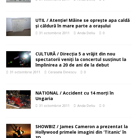
UTIL / Atenţie! Mâine se opreşte apa caldă
şi căldură în mare parte a oraşului
31 octombrie 2011
Anda Deliu
0
CULTURĂ / Direcţia 5 a vrăjit din nou
spectatorii veniţi la concertul susţinut la
împlinirea a 20 de ani de la debut
31 octombrie 2011
Cerasela Dinescu
0
NATIONAL / Accident cu 14 morţi în
Ungaria
31 octombrie 2011
Anda Deliu
0
SHOWBIZ / James Cameron a prezentat la
Hollywood primele imagini din ‘Titanic’ în
3D