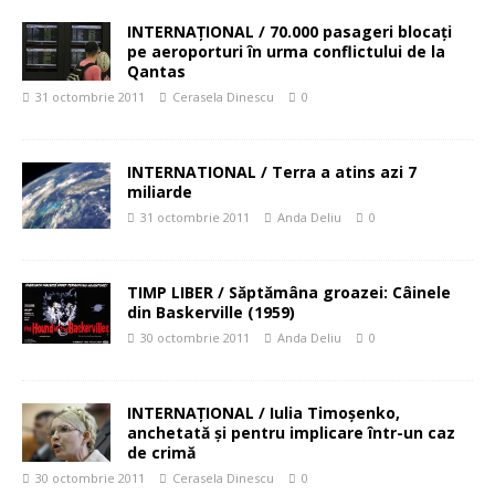
INTERNAŢIONAL / 70.000 pasageri blocaţi
pe aeroporturi în urma conflictului de la
Qantas
31 octombrie 2011
Cerasela Dinescu
0
INTERNATIONAL / Terra a atins azi 7
miliarde
31 octombrie 2011
Anda Deliu
0
TIMP LIBER / Săptămâna groazei: Câinele
din Baskerville (1959)
30 octombrie 2011
Anda Deliu
0
INTERNAŢIONAL / Iulia Timoşenko,
anchetată şi pentru implicare într-un caz
de crimă
30 octombrie 2011
Cerasela Dinescu
0