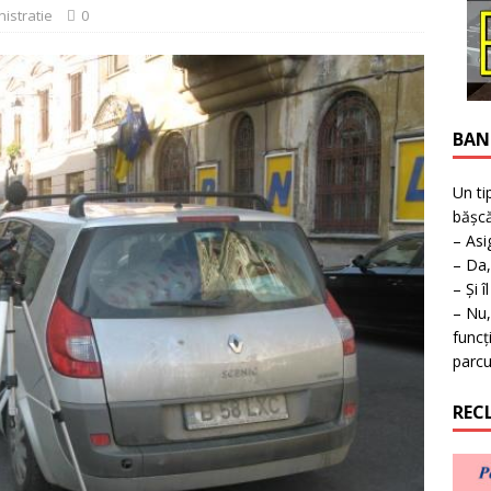
istratie
0
BAN
Un ti
bășcă
– Asi
– Da,
– Și î
– Nu,
funcț
parcu
REC