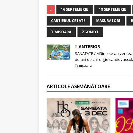
16 SEPTEMBRIE
18 SEPTEMBRIE
CARTIERUL CETATE
MASURATORI
R
TIMISOARA
ZGOMOT
ANTERIOR
SANATATE / Mâine se aniversea
de ani de chirurgie cardiovascul
Timişoara
ARTICOLE ASEMĂNĂTOARE