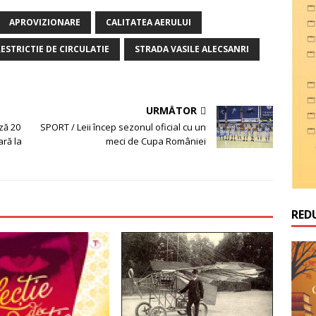
APROVIZIONARE
CALITATEA AERULUI
ESTRICTIE DE CIRCULATIE
STRADA VASILE ALECSANRI
URMĂTOR
ză 20
SPORT / Leii încep sezonul oficial cu un
ară la
meci de Cupa României
RED