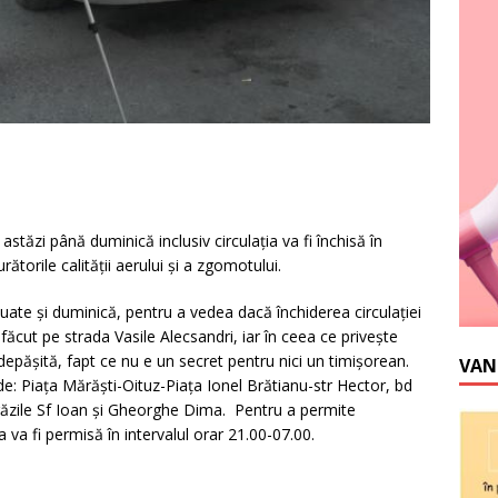
astăzi până duminică inclusiv circulaţia va fi închisă în
ătorile calităţii aerului şi a zgomotului.
eluate şi duminică, pentru a vedea dacă închiderea circulaţiei
făcut pe strada Vasile Alecsandri, iar în ceea ce priveşte
epăşită, fapt ce nu e un secret pentru nici un timişorean.
VAN
t de: Piaţa Mărăşti-Oituz-Piaţa Ionel Brătianu-str Hector, bd
străzile Sf Ioan şi Gheorghe Dima. Pentru a permite
a va fi permisă în intervalul orar 21.00-07.00.