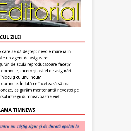
CUL ZILEI
p care se dă deștept nevoie mare ia în
lie un agent de asigurare:
gurări de sculă reproducătoare faceți?
 domnule, facem și astfel de asigurări.
l înlocuiți cu unul nou!?
 domnule. Îndată ce încetează să mai
ioneze, asigurăm mentenanță nevestei pe
rsul întregii dumneavoastre vieți.
LAMA TIMNEWS