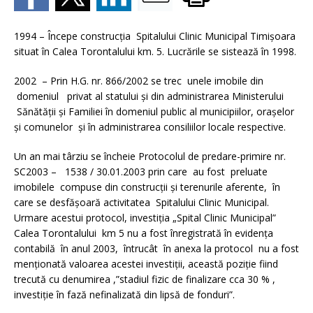
1994 – Începe construcţia Spitalului Clinic Municipal Timişoara
situat în Calea Torontalului km. 5. Lucrările se sistează în 1998.
2002 – Prin H.G. nr. 866/2002 se trec unele imobile din
domeniul privat al statului şi din administrarea Ministerului
Sănătăţii şi Familiei în domeniul public al municipiilor, oraşelor
şi comunelor şi în administrarea consiliilor locale respective.
Un an mai târziu se încheie Protocolul de predare-primire nr.
SC2003 – 1538 / 30.01.2003 prin care au fost preluate
imobilele compuse din construcţii şi terenurile aferente, în
care se desfăşoară activitatea Spitalului Clinic Municipal.
Urmare acestui protocol, investiţia „Spital Clinic Municipal”
Calea Torontalului km 5 nu a fost înregistrată în evidenţa
contabilă în anul 2003, întrucât în anexa la protocol nu a fost
menţionată valoarea acestei investiţii, această poziţie fiind
trecută cu denumirea ,”stadiul fizic de finalizare cca 30 % ,
investiţie în fază nefinalizată din lipsă de fonduri”.