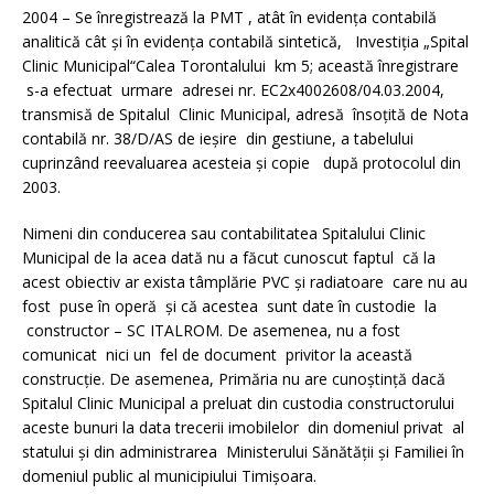
2004 – Se înregistrează la PMT , atât în evidenţa contabilă
analitică cât şi în evidenţa contabilă sintetică, Investiţia „Spital
Clinic Municipal“Calea Torontalului km 5; această înregistrare
s-a efectuat urmare adresei nr. EC2x4002608/04.03.2004,
transmisă de Spitalul Clinic Municipal, adresă însoţită de Nota
contabilă nr. 38/D/AS de ieşire din gestiune, a tabelului
cuprinzând reevaluarea acesteia şi copie după protocolul din
2003.
Nimeni din conducerea sau contabilitatea Spitalului Clinic
Municipal de la acea dată nu a făcut cunoscut faptul că la
acest obiectiv ar exista tâmplărie PVC şi radiatoare care nu au
fost puse în operă şi că acestea sunt date în custodie la
constructor – SC ITALROM. De asemenea, nu a fost
comunicat nici un fel de document privitor la această
construcţie. De asemenea, Primăria nu are cunoştinţă dacă
Spitalul Clinic Municipal a preluat din custodia constructorului
aceste bunuri la data trecerii imobilelor din domeniul privat al
statului şi din administrarea Ministerului Sănătăţii şi Familiei în
domeniul public al municipiului Timişoara.