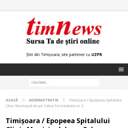
Știri din Timișoara; site partener cu
UZPR
ACASĂ
ADMINISTRATIE
Timişoara / Epopeea Spitalului
Clinic Municipal de pe Calea Torontalului nr. 5
Timişoara / Epopeea Spitalului