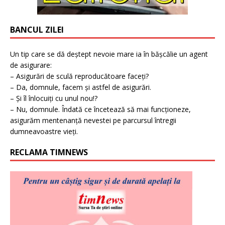
BANCUL ZILEI
Un tip care se dă deștept nevoie mare ia în bășcălie un agent
de asigurare:
– Asigurări de sculă reproducătoare faceți?
– Da, domnule, facem și astfel de asigurări.
– Și îl înlocuiți cu unul nou!?
– Nu, domnule. Îndată ce încetează să mai funcționeze,
asigurăm mentenanță nevestei pe parcursul întregii
dumneavoastre vieți.
RECLAMA TIMNEWS