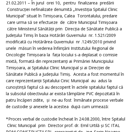
21.02.2011 – În jurul orei 10, pentru finalizarea predării
Construcţiei nefinalizate denumită „Investiţia Spitalul Clinic
Municipal” situat în Timişoara, Calea Torontalului, predare
care urma să se efectueze de către Municipiul Timişoara
către Ministerul Sănătăţii prin Direcţia de Sănătate Publică a
Judeţului Timiş în baza Hotărâri Guvernului nr. 1.521/2009
modificată cu Hotărârea Guvernului nr .1249/2010 privind
unele măsuri în vederea înfiinţării Institutului Regional de
Oncologie Timişoara la faţa locului s-a deplasat o comisie
mixtă, formată din reprezentanţi ai Primăriei Municipiului
Timişoara, ai Spitalului Clinic Municipal şi ai Direcţiei de
Sănătate Publică a Judeţului Timiş. Acesta a fost momentul în
care reprezentanţii Spitalului Cinic Municipal au adus la
cunoştinţă faptul că au descoperit în actele spitalului faptul că
la subsolul obiectivului ar exista tâmplărie PVC depozitată în
patru încăperi zidite, şi ne-au fost înmânate procese verbale
de custodie şi anexele la acestea după cum urmează:
*Proces verbal de custodie încheiat în 24.08.2000, între Spitalul
Clinic Municipal prin Director prof. dr. Emil Urtilă şi SC ITAL
ROM CONSTRUCŢII SRL reprezentat de ing. Sorin Neagoe