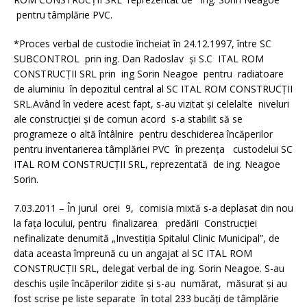
pentru tâmplărie PVC.
*Proces verbal de custodie încheiat în 24.12.1997, între SC
SUBCONTROL prin ing. Dan Radoslav şi S.C ITAL ROM
CONSTRUCŢII SRL prin ing Sorin Neagoe pentru radiatoare
de aluminiu în depozitul central al SC ITAL ROM CONSTRUCŢII
SRL.Având în vedere acest fapt, s-au vizitat şi celelalte niveluri
ale construcţiei şi de comun acord s-a stabilit să se
programeze o altă întâlnire pentru deschiderea încăperilor
pentru inventarierea tâmplăriei PVC în prezenţa custodelui SC
ITAL ROM CONSTRUCŢII SRL, reprezentată de ing. Neagoe
Sorin.
7.03.2011 – În jurul orei 9, comisia mixtă s-a deplasat din nou
la faţa locului, pentru finalizarea predării Construcţiei
nefinalizate denumită „Investiţia Spitalul Clinic Municipal”, de
data aceasta împreună cu un angajat al SC ITAL ROM
CONSTRUCŢII SRL, delegat verbal de ing. Sorin Neagoe. S-au
deschis uşile încăperilor zidite şi s-au numărat, măsurat şi au
fost scrise pe liste separate în total 233 bucăţi de tâmplărie