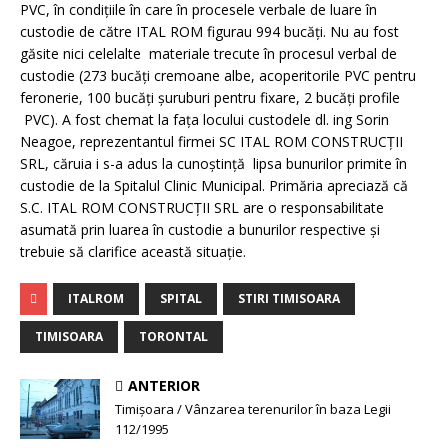
PVC, în condiţiile în care în procesele verbale de luare în
custodie de către ITAL ROM figurau 994 bucăţi. Nu au fost
găsite nici celelalte materiale trecute în procesul verbal de
custodie (273 bucăţi cremoane albe, acoperitorile PVC pentru
feronerie, 100 bucăţi şuruburi pentru fixare, 2 bucăţi profile
PVC). A fost chemat la faţa locului custodele dl. ing Sorin
Neagoe, reprezentantul firmei SC ITAL ROM CONSTRUCŢII
SRL, căruia i s-a adus la cunoştinţă lipsa bunurilor primite în
custodie de la Spitalul Clinic Municipal. Primăria apreciază că
S.C. ITAL ROM CONSTRUCŢII SRL are o responsabilitate
asumată prin luarea în custodie a bunurilor respective şi
trebuie să clarifice această situaţie.
ITALROM
SPITAL
STIRI TIMISOARA
TIMISOARA
TORONTAL
ANTERIOR
Timişoara / Vânzarea terenurilor în baza Legii
112/1995