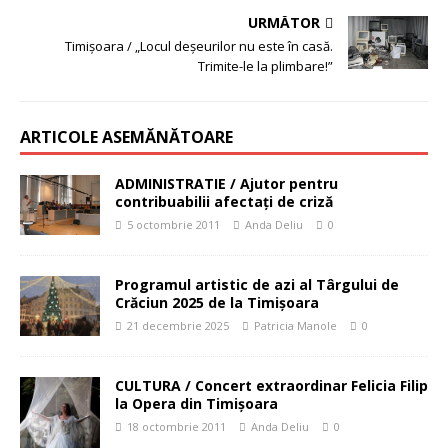
URMĂTOR
Timişoara / „Locul deşeurilor nu este în casă.
Trimite-le la plimbare!”
ARTICOLE ASEMĂNĂTOARE
ADMINISTRATIE / Ajutor pentru
contribuabilii afectaţi de criză
5 octombrie 2011
Anda Deliu
0
Programul artistic de azi al Târgului de
Crăciun 2025 de la Timișoara
21 decembrie 2025
Patricia Manole
0
CULTURA / Concert extraordinar Felicia Filip
la Opera din Timişoara
18 octombrie 2011
Anda Deliu
0