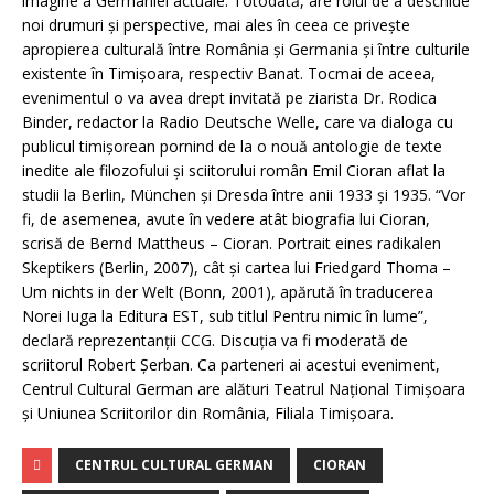
imagine a Germaniei actuale. Totodată, are rolul de a deschide
noi drumuri şi perspective, mai ales în ceea ce priveşte
apropierea culturală între România şi Germania şi între culturile
existente în Timişoara, respectiv Banat. Tocmai de aceea,
evenimentul o va avea drept invitată pe ziarista Dr. Rodica
Binder, redactor la Radio Deutsche Welle, care va dialoga cu
publicul timişorean pornind de la o nouă antologie de texte
inedite ale filozofului şi sciitorului român Emil Cioran aflat la
studii la Berlin, München şi Dresda între anii 1933 şi 1935. “Vor
fi, de asemenea, avute în vedere atât biografia lui Cioran,
scrisă de Bernd Mattheus – Cioran. Portrait eines radikalen
Skeptikers (Berlin, 2007), cât şi cartea lui Friedgard Thoma –
Um nichts in der Welt (Bonn, 2001), apărută în traducerea
Norei Iuga la Editura EST, sub titlul Pentru nimic în lume”,
declară reprezentanţii CCG. Discuţia va fi moderată de
scriitorul Robert Şerban. Ca parteneri ai acestui eveniment,
Centrul Cultural German are alături Teatrul Naţional Timişoara
şi Uniunea Scriitorilor din România, Filiala Timişoara.
CENTRUL CULTURAL GERMAN
CIORAN