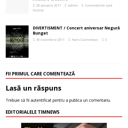
28 ianuarie 2011
admin
Comentariile sunt
închise
DIVERTISMENT / Concert aniversar Negură
Bunget
30 noiembrie 2011
Haris Ciumedean
0
FII PRIMUL CARE COMENTEAZĂ
Lasă un răspuns
Trebuie să fii
autentificat
pentru a publica un comentariu.
EDITORIALELE TIMNEWS