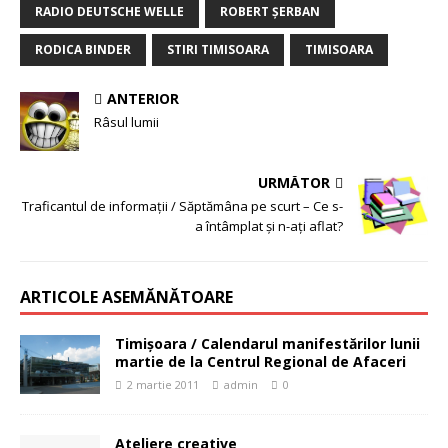
RADIO DEUTSCHE WELLE
ROBERT ŞERBAN
RODICA BINDER
STIRI TIMISOARA
TIMISOARA
ANTERIOR
Râsul lumii
URMĂTOR
Traficantul de informaţii / Săptămâna pe scurt – Ce s-
a întâmplat şi n-aţi aflat?
ARTICOLE ASEMĂNĂTOARE
Timişoara / Calendarul manifestărilor lunii
martie de la Centrul Regional de Afaceri
2 martie 2011
admin
0
Ateliere creative