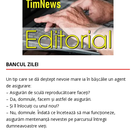
BANCUL ZILEI
Un tip care se dă deștept nevoie mare ia în bășcălie un agent
de asigurare:
– Asigurări de sculă reproducătoare faceți?
– Da, domnule, facem și astfel de asigurări.
– Și îl înlocuiți cu unul nou!?
– Nu, domnule. Îndată ce încetează să mai funcționeze,
asigurăm mentenanță nevestei pe parcursul întregii
dumneavoastre vieți.