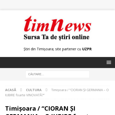
Știri din Timișoara; site partener cu
UZPR
ACASĂ
CULTURA
Timişoara / “CIORAN ŞI GERMANIA – O
IUBIRE foarte VINOVATĂ?”
Timişoara / “CIORAN ŞI