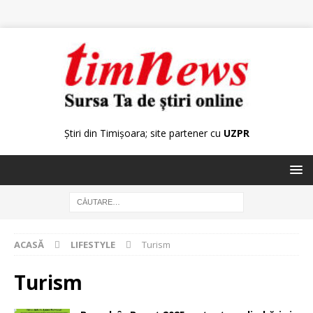
Știri din Timișoara; site partener cu
UZPR
ACASĂ
LIFESTYLE
Turism
Turism