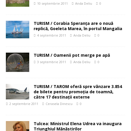
10 septembrie 2011
Anda Deliu
0
TURISM / Corabia Speranța are o nouă
replică, Goeleta Marea, în portul Mangalia
4 septembrie 2011
Anda Deliu
0
TURISM / Oamenii pot merge pe apă
3 septembrie 2011
Anda Deliu
0
TURISM / TAROM oferă spre vânzare 3.854
de bilete pentru promoţia de toamnă,
către 17 destinaţii externe
2 septembrie 2011
Cerasela Dinescu
0
Tulcea: Ministrul Elena Udrea va inaugura
Triunghiul Mănăstirilor