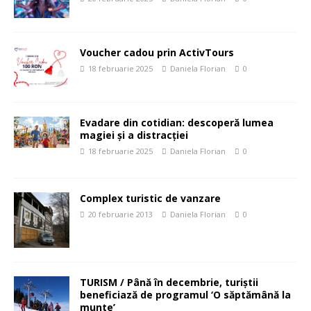
Voucher cadou prin ActivTours
18 februarie 2025
Daniela Florian
0
Evadare din cotidian: descoperă lumea
magiei și a distracției
18 februarie 2025
Daniela Florian
0
Complex turistic de vanzare
20 februarie 2013
Daniela Florian
0
TURISM / Până în decembrie, turiştii
beneficiază de programul ‘O săptămână la
munte’