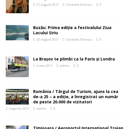
21 august 2011
Cerasela Dinescu
0
Buzău: Prima ediţie a festivalului Ziua
Lacului Siriu
20 august 2011
Cerasela Dinescu
0
La Brașov te plimbi ca la Paris și Londra
6 mai 2011
admin
0
România / Târgul de Turism, ajuns la cea
de-a 25 – a ediţie, a înregistrat un număr
de peste 20.000 de vizitatori
6 aprilie 2011
admin
0
Timişoara / Aeroportul Internaţional Traian