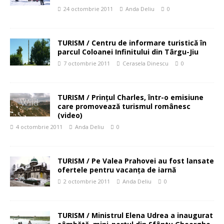
24 octombrie 2011
Anda Deliu
0
TURISM / Centru de informare turistică în
parcul Coloanei Infinitului din Târgu-Jiu
7 octombrie 2011
Cerasela Dinescu
0
TURISM / Prințul Charles, într-o emisiune
care promovează turismul românesc
(video)
4 octombrie 2011
Anda Deliu
0
TURISM / Pe Valea Prahovei au fost lansate
ofertele pentru vacanța de iarnă
2 octombrie 2011
Anda Deliu
0
TURISM / Ministrul Elena Udrea a inaugurat