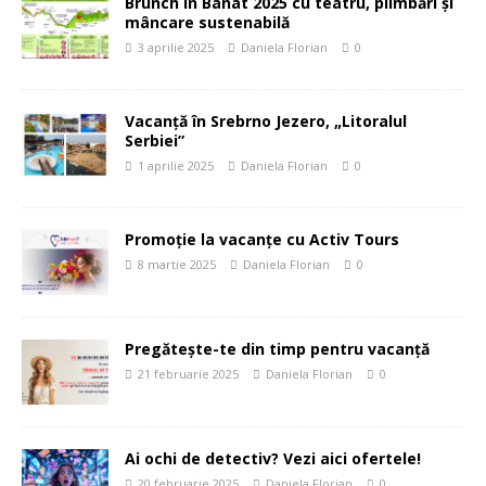
Brunch în Banat 2025 cu teatru, plimbări și
mâncare sustenabilă
3 aprilie 2025
Daniela Florian
0
Vacanță în Srebrno Jezero, „Litoralul
Serbiei”
1 aprilie 2025
Daniela Florian
0
Promoție la vacanțe cu Activ Tours
8 martie 2025
Daniela Florian
0
Pregătește-te din timp pentru vacanță
21 februarie 2025
Daniela Florian
0
Ai ochi de detectiv? Vezi aici ofertele!
20 februarie 2025
Daniela Florian
0