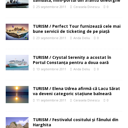
sâmbătă, mini-portul din Sfântu Gheorghe
25 septembrie 2011
Cerasela Dinescu
0
TURISM / Perfect Tour furnizează cele mai
bune servicii de ticketing de pe piață
23 septembrie 2011
Anda Deliu
0
TURISM / Crystal Serenity a acostat în
Portul Constanța pentru a doua oară
13 septembrie 2011
Anda Deliu
0
TURISM / Elena Udrea afirmă că Lacu Sărat
va deveni categoric staţiune balneară
11 septembrie 2011
Cerasela Dinescu
0
TURISM / Festivalul cositului și fânului din
Harghita