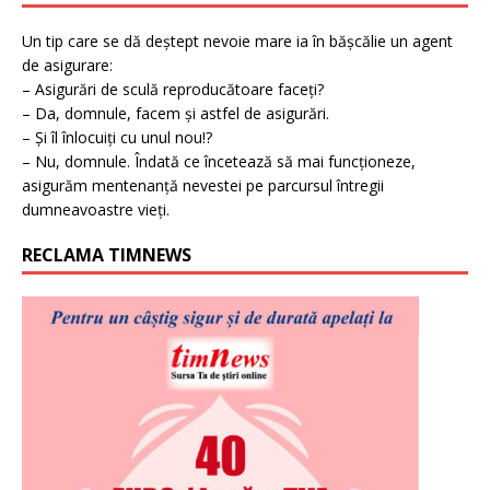
Un tip care se dă deștept nevoie mare ia în bășcălie un agent
de asigurare:
– Asigurări de sculă reproducătoare faceți?
– Da, domnule, facem și astfel de asigurări.
– Și îl înlocuiți cu unul nou!?
– Nu, domnule. Îndată ce încetează să mai funcționeze,
asigurăm mentenanță nevestei pe parcursul întregii
dumneavoastre vieți.
RECLAMA TIMNEWS