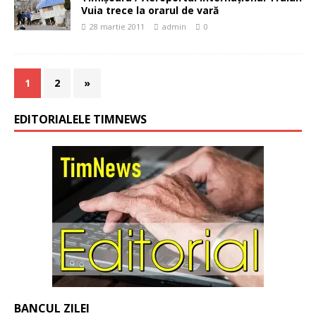
Vuia trece la orarul de vară
28 martie 2011
admin
0
1
2
»
EDITORIALELE TIMNEWS
BANCUL ZILEI