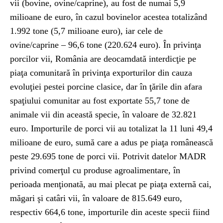
vii (bovine, ovine/caprine), au fost de numai 5,9
milioane de euro, în cazul bovinelor acestea totalizând
1.992 tone (5,7 milioane euro), iar cele de
ovine/caprine – 96,6 tone (220.624 euro). În privinţa
porcilor vii, România are deocamdată interdicţie pe
piaţa comunitară în privinţa exporturilor din cauza
evoluţiei pestei porcine clasice, dar în ţările din afara
spaţiului comunitar au fost exportate 55,7 tone de
animale vii din această specie, în valoare de 32.821
euro. Importurile de porci vii au totalizat la 11 luni 49,4
milioane de euro, sumă care a adus pe piaţa românească
peste 29.695 tone de porci vii. Potrivit datelor MADR
privind comerţul cu produse agroalimentare, în
perioada menţionată, au mai plecat pe piaţa externă cai,
măgari şi catâri vii, în valoare de 815.649 euro,
respectiv 664,6 tone, importurile din aceste specii fiind