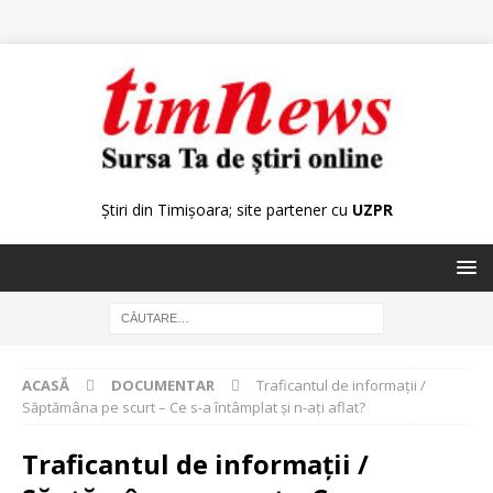
Știri din Timișoara; site partener cu
UZPR
ACASĂ
DOCUMENTAR
Traficantul de informaţii /
Săptămâna pe scurt – Ce s-a întâmplat şi n-aţi aflat?
Traficantul de informaţii /