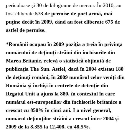
periculoase şi 30 de kilograme de mercur. În 2010, au
fost eliberate
573 de permise de port armă, mai
puţine decât în 2009, când au fost eliberate 675 de
astfel de permise.
*Românii ocupau în 2009 poziţia a treia în privinţa
numărului de deţinuţi străini din închisorile din
Marea Britanie, relevă o statistică obţinută de
publicaţia The Sun. Astfel, dacă în 2004 existau 180
de deţinuţi români, în 2009 numărul celor veniţi din
România şi închişi în centrele de detenţie din
Regatul Unit a ajuns la 880, în contextul în care
numărul est-europenilor din închisorile britanice a
crescut cu 850% în cinci ani. La nivel general,
numărul deţinuţilor străini a crescut între 2004 şi
2009 de la 8.355 la 12.408, cu 48,5%.