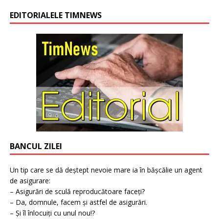
EDITORIALELE TIMNEWS
BANCUL ZILEI
Un tip care se dă deștept nevoie mare ia în bășcălie un agent
de asigurare:
– Asigurări de sculă reproducătoare faceți?
– Da, domnule, facem și astfel de asigurări.
– Și îl înlocuiți cu unul nou!?