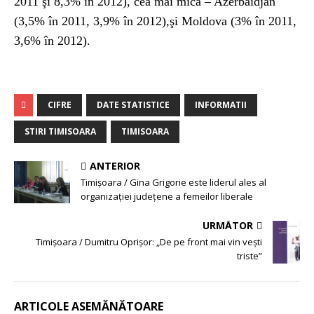
2011 şi 8,3% în 2012), cea mai mică – Azerbaidjan
(3,5% în 2011, 3,9% în 2012),şi Moldova (3% în 2011,
3,6% în 2012).
CIFRE
DATE STATISTICE
INFORMATII
STIRI TIMISOARA
TIMISOARA
ANTERIOR
Timişoara / Gina Grigorie este liderul ales al
organizaţiei judeţene a femeilor liberale
URMĂTOR
Timişoara / Dumitru Oprişor: „De pe front mai vin veşti
triste”
ARTICOLE ASEMĂNĂTOARE