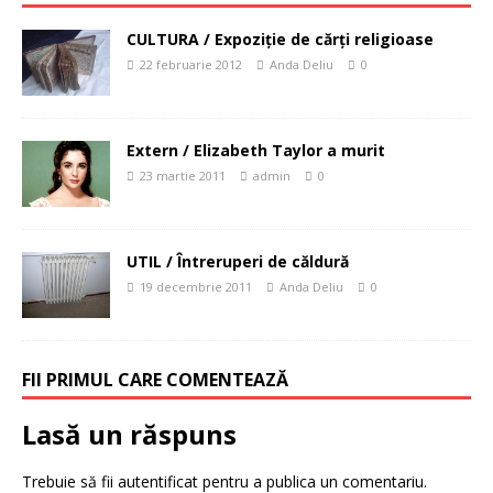
CULTURA / Expoziţie de cărţi religioase
22 februarie 2012
Anda Deliu
0
Extern / Elizabeth Taylor a murit
23 martie 2011
admin
0
UTIL / Întreruperi de căldură
19 decembrie 2011
Anda Deliu
0
FII PRIMUL CARE COMENTEAZĂ
Lasă un răspuns
Trebuie să fii
autentificat
pentru a publica un comentariu.