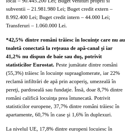
local – 90.445.200 Lei; Buget venituri proprii si
subventii – 21.981.980 Lei; Buget credit extern –
8.992.400 Lei; Buget credit intern – 44.000 Lei;
Transferuri – 1.060.000 Lei.
*42,5%
dintre români trăiesc în locuinţe care nu au
toaletă conectată la reţeaua de apă-canal şi iar
41,2% nu dispun de baie sau duş, potrivit
statisticilor Eurostat.
Peste jumătate dintre români
(55,3%) trăiesc în locuinţe supraaglomerate, iar 22%
reclamă infiltrări de apă prin acoperiş, umezeală în
pereţi, pardoseală sau fundaţie. Însă, doar 8,7% dintre
români califică locuinţa prea întunecată. Potrivit
statisticilor europene, 37,7% dintre români trăiesc în
apartamente, 60,7% în case şi 1,6% în duplexuri.
La nivelul UE, 17,8% dintre europeni locuiesc în