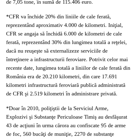
de 7,05 tone, în sumă de 115.406 euro.
*
CFR va închide 20% din liniile de cale ferată,
reprezentând aproximativ 4.000 de kilometri. Iniţial,
CFR se angaja să închidă 6.000 de kilometri de cale
ferată, reprezentând 30% din lungimea totală a reţelei,
dacă nu reuşeşte să externalizeze serviciile de
întreţinere a infrastructurii feroviare.
Potrivit celor mai
recente date, lungimea totală a liniilor de cale ferată din
România era de 20.210 kilometri, din care 17.691
kilometri infrastructură feroviară publică administrată
de CFR şi 2.519 kilometri în administrare privată.
*D
oar în 2010, poliţiştii de la Serviciul Arme,
Explozivi şi Substanţe Periculoase Timiş au desfăşurat
43 de acţiuni în urma cărora au confiscate 95 de arme
de foc, 560 bucăţi de muniţie, 2270 de substanţe