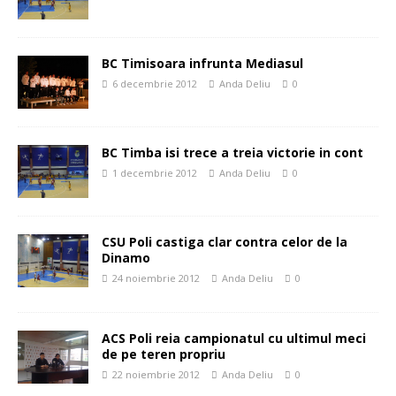
BC Timisoara infrunta Mediasul
6 decembrie 2012
Anda Deliu
0
BC Timba isi trece a treia victorie in cont
1 decembrie 2012
Anda Deliu
0
CSU Poli castiga clar contra celor de la
Dinamo
24 noiembrie 2012
Anda Deliu
0
ACS Poli reia campionatul cu ultimul meci
de pe teren propriu
22 noiembrie 2012
Anda Deliu
0