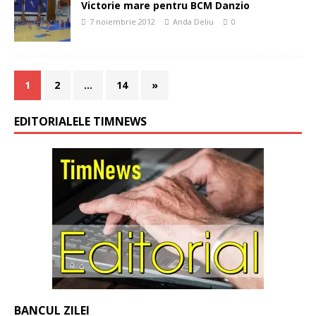
Victorie mare pentru BCM Danzio
7 noiembrie 2012
Anda Deliu
0
1
2
…
14
»
EDITORIALELE TIMNEWS
BANCUL ZILEI