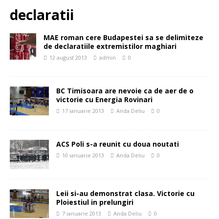
declaratii
MAE roman cere Budapestei sa se delimiteze
de declaratiile extremistilor maghiari
12 august 2013
admin
0
BC Timisoara are nevoie ca de aer de o
victorie cu Energia Rovinari
17 ianuarie 2013
Anda Deliu
0
ACS Poli s-a reunit cu doua noutati
10 ianuarie 2013
Anda Deliu
0
Leii si-au demonstrat clasa. Victorie cu
Ploiestiul in prelungiri
7 ianuarie 2013
Anda Deliu
0