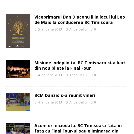
Viceprimarul Dan Diaconu îi ia locul lui Leo
de Maio la conducerea BC Timisoara
5 ianuarie 2013
Anda Deliu
0
Misiune indeplinita. BC Timisoara si-a luat
din nou bilete la Final Four
4 ianuarie 2013
Anda Deliu
0
BCM Danzio s-a reunit vineri
4 ianuarie 2013
Anda Deliu
0
Acum ori niciodata. BC Timisoara fata in
fata cu Final Four-ul sau eliminarea din