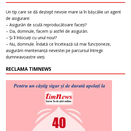
Un tip care se dă deștept nevoie mare ia în bășcălie un agent
de asigurare:
– Asigurări de sculă reproducătoare faceți?
– Da, domnule, facem și astfel de asigurări.
– Și îl înlocuiți cu unul nou!?
– Nu, domnule. Îndată ce încetează să mai funcționeze,
asigurăm mentenanță nevestei pe parcursul întregii
dumneavoastre vieți.
RECLAMA TIMNEWS