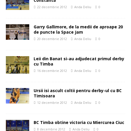
Constanta
22 decembrie 2012
Anda Deliu
0
Garry Gallimore, de la medii de aproape 20
de puncte la Space Jam
20 decembrie 2012
Anda Deliu
0
Leii din Banat si-au adjudecat primul derby
cu Timba
16 decembrie 2012
Anda Deliu
0
Ursii isi ascult coltii pentru derby-ul cu BC
Timisoara
12 decembrie 2012
Anda Deliu
0
BC Timba obtine victoria cu Miercurea Ciuc
8 decembrie 2012
Anda Deliu
0