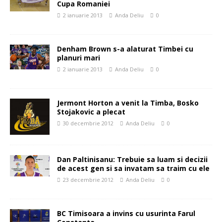
Cupa Romaniei
2 ianuarie 2013
Anda Deliu
0
Denham Brown s-a alaturat Timbei cu
planuri mari
2 ianuarie 2013
Anda Deliu
0
Jermont Horton a venit la Timba, Bosko
Stojakovic a plecat
30 decembrie 2012
Anda Deliu
0
Dan Paltinisanu: Trebuie sa luam si decizii
de acest gen si sa invatam sa traim cu ele
23 decembrie 2012
Anda Deliu
0
BC Timisoara a invins cu usurinta Farul