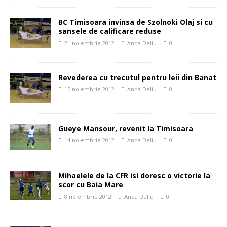
BC Timisoara invinsa de Szolnoki Olaj si cu
sansele de calificare reduse
21 noiembrie 2012
Anda Deliu
0
Revederea cu trecutul pentru leii din Banat
15 noiembrie 2012
Anda Deliu
0
Gueye Mansour, revenit la Timisoara
14 noiembrie 2012
Anda Deliu
0
Mihaelele de la CFR isi doresc o victorie la
scor cu Baia Mare
8 noiembrie 2012
Anda Deliu
0