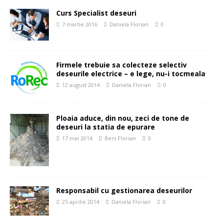
Curs Specialist deseuri
7 martie 2016
Daniela Florian
0
Firmele trebuie sa colecteze selectiv
deseurile electrice – e lege, nu-i tocmeala
12 august 2014
Daniela Florian
0
Ploaia aduce, din nou, zeci de tone de
deseuri la statia de epurare
17 mai 2014
Beni Florian
0
Responsabil cu gestionarea deseurilor
25 aprilie 2014
Daniela Florian
0