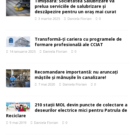
Timișoara: Societatea Salubrizare va
prelua serviciile de salubrizare și
deszăpezire pentru un oraș mai curat
3 martie 2025
Daniela Florian
0
Transformă-ți cariera cu programele de
formare profesională ale CCIAT
14 ianuarie 2025
Daniela Florian
0
Recomandare importantă: nu aruncați
măștile și mânușile în canalizare!
7 mai 2020
Daniela Florian
0
210 stații MOL devin puncte de colectare a
deseurilor electrice mici pentru Patrula de
Reciclare
9 mai 2019
Daniela Florian
0