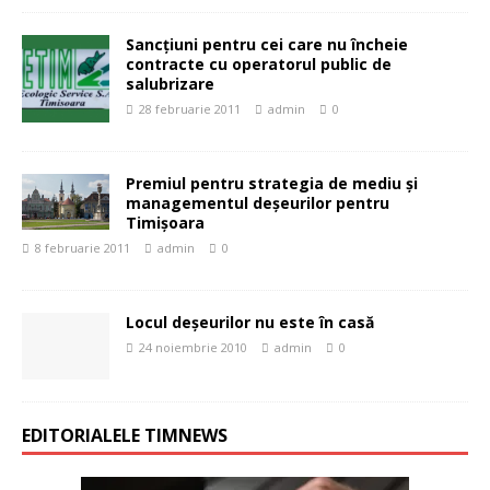
Sancţiuni pentru cei care nu încheie
contracte cu operatorul public de
salubrizare
28 februarie 2011
admin
0
Premiul pentru strategia de mediu şi
managementul deşeurilor pentru
Timişoara
8 februarie 2011
admin
0
Locul deşeurilor nu este în casă
24 noiembrie 2010
admin
0
EDITORIALELE TIMNEWS