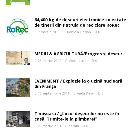
64,400 kg de deseuri electronice colectate
de tinerii din Patrula de reciclare RoRec
7 martie 2013
Daniela Florian
0
MEDIU & AGRICULTURĂ/Progres şi deşeuri
28 martie 2012
Viorel Lazar
0
EVENIMENT / Explozie la o uzină nucleară
din Franța
12 septembrie 2011
Anda Deliu
0
Timişoara / „Locul deşeurilor nu este în
casă. Trimite-le la plimbare!”
29 martie 2011
admin
0