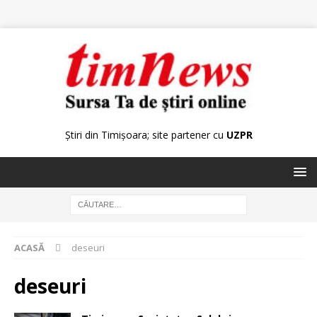
Știri din Timișoara; site partener cu
UZPR
ACASĂ
deseuri
deseuri