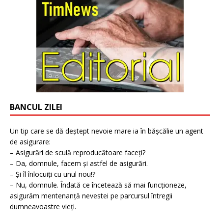
BANCUL ZILEI
Un tip care se dă deștept nevoie mare ia în bășcălie un agent
de asigurare:
– Asigurări de sculă reproducătoare faceți?
– Da, domnule, facem și astfel de asigurări.
– Și îl înlocuiți cu unul nou!?
– Nu, domnule. Îndată ce încetează să mai funcționeze,
asigurăm mentenanță nevestei pe parcursul întregii
dumneavoastre vieți.