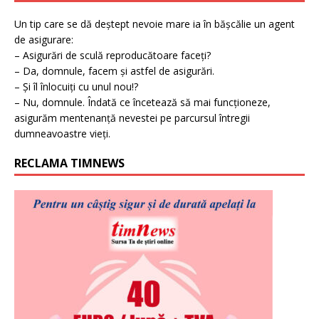
Un tip care se dă deștept nevoie mare ia în bășcălie un agent
de asigurare:
– Asigurări de sculă reproducătoare faceți?
– Da, domnule, facem și astfel de asigurări.
– Și îl înlocuiți cu unul nou!?
– Nu, domnule. Îndată ce încetează să mai funcționeze,
asigurăm mentenanță nevestei pe parcursul întregii
dumneavoastre vieți.
RECLAMA TIMNEWS