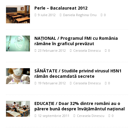
Perle – Bacalaureat 2012
9 iulie 2012
Daniela Reghina Onu
0
NAŢIONAL / Programul FMI cu România
rămâne în graficul prevăzut
23 februarie 2012
Cerasela Dinescu
0
SĂNĂTATE / Studiile privind virusul H5N1
rămân deocamdată secrete
19 februarie 2012
Cerasela Dinescu
0
EDUCAȚIE / Doar 32% dintre români au o
părere bună despre învăţământul naţional
12 septembrie 2011
Cerasela Dinescu
0