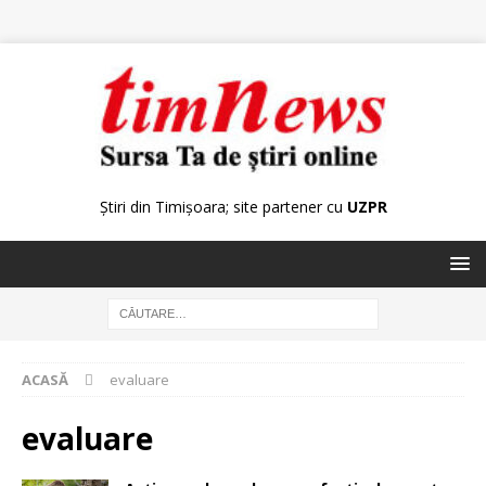
Știri din Timișoara; site partener cu
UZPR
ACASĂ
evaluare
evaluare