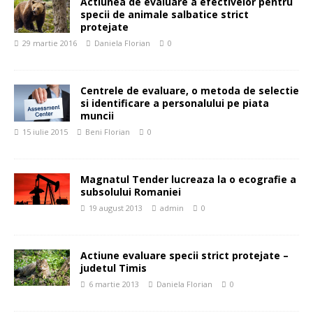
Actiunea de evaluare a efectivelor pentru
specii de animale salbatice strict
protejate
29 martie 2016
Daniela Florian
0
Centrele de evaluare, o metoda de selectie
si identificare a personalului pe piata
muncii
15 iulie 2015
Beni Florian
0
Magnatul Tender lucreaza la o ecografie a
subsolului Romaniei
19 august 2013
admin
0
Actiune evaluare specii strict protejate –
judetul Timis
6 martie 2013
Daniela Florian
0