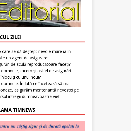
CUL ZILEI
p care se dă deștept nevoie mare ia în
lie un agent de asigurare:
gurări de sculă reproducătoare faceți?
 domnule, facem și astfel de asigurări.
l înlocuiți cu unul nou!?
 domnule. Îndată ce încetează să mai
ioneze, asigurăm mentenanță nevestei pe
rsul întregii dumneavoastre vieți.
LAMA TIMNEWS