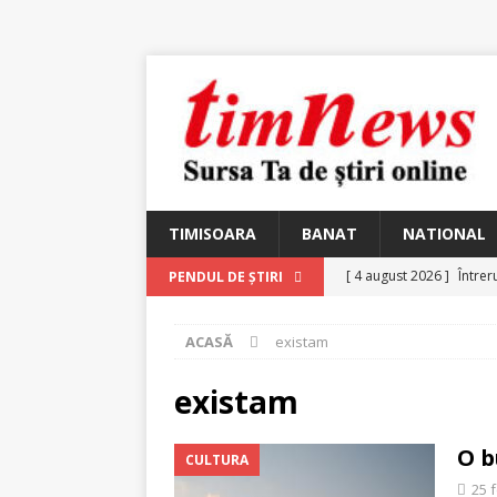
TIMISOARA
BANAT
NATIONAL
[ 4 august 2026 ]
Întrer
PENDUL DE ȘTIRI
[ 4 august 2026 ]
In Mem
ACASĂ
existam
25 martie 1926 – fugit 
[ 2 august 2026 ]
Relicv
existam
[ 2 august 2026 ]
Noi C
O b
CULTURA
Ungureanu, Constantin
25 