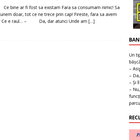
ţie la expoziţie în Reşiţa!
BANAT
 bine ar fi fost sa existam Fara sa consumam nimic! Sa
nem doar, tot ce ne trece prin cap! Fireste, fara sa avem
r Ce e raul… – Da, dar atunci Unde am
[…]
BAN
Un ti
bășcă
– Asi
– Da,
– Și î
– Nu,
funcț
parcu
REC