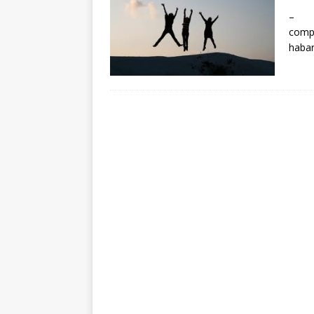
[ 5 august 2026 ]
Invita
– Ce
compu
haba