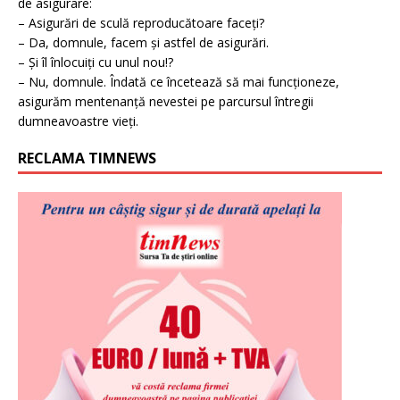
de asigurare:
– Asigurări de sculă reproducătoare faceți?
– Da, domnule, facem și astfel de asigurări.
– Și îl înlocuiți cu unul nou!?
– Nu, domnule. Îndată ce încetează să mai funcționeze,
asigurăm mentenanță nevestei pe parcursul întregii
dumneavoastre vieți.
RECLAMA TIMNEWS