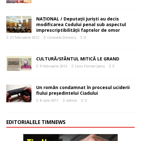
NAŢIONAL / Deputaţii jurişti au decis
modificarea Codului penal sub aspectul
imprescriptibilităţii faptelor de omor
21 februarie 2012
Cerasela Dinescu
0
CULTURĂ/SFÂNTUL MITICĂ LE GRAND
9 februarie 2012
Liviu Florian Jianu
0
Un român condamnat în procesul uciderii
fiului preşedintelui Ciadului
8 iulie 2011
admin
0
EDITORIALELE TIMNEWS