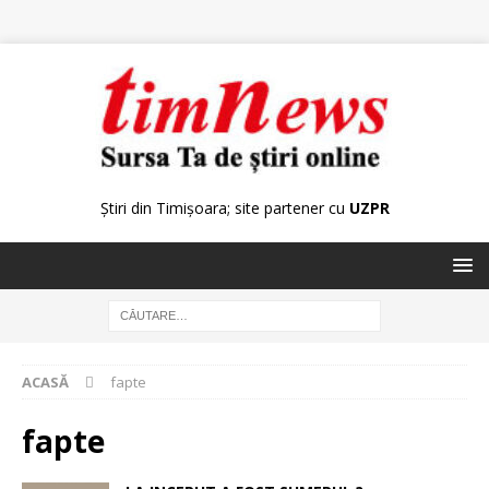
Știri din Timișoara; site partener cu
UZPR
ACASĂ
fapte
fapte