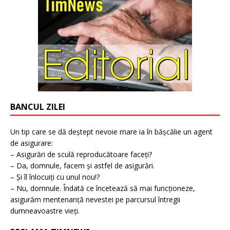
BANCUL ZILEI
Un tip care se dă deștept nevoie mare ia în bășcălie un agent
de asigurare:
– Asigurări de sculă reproducătoare faceți?
– Da, domnule, facem și astfel de asigurări.
– Și îl înlocuiți cu unul nou!?
– Nu, domnule. Îndată ce încetează să mai funcționeze,
asigurăm mentenanță nevestei pe parcursul întregii
dumneavoastre vieți.