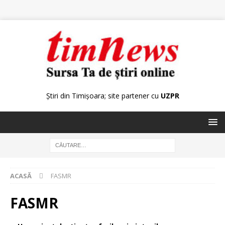
Știri din Timișoara; site partener cu
UZPR
ACASĂ
FASMR
FASMR