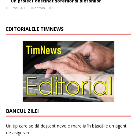
Un proiect destinat şoferilor şi pietonilor
9 mai 2011
admin
0
EDITORIALELE TIMNEWS
BANCUL ZILEI
Un tip care se dă deștept nevoie mare ia în bășcălie un agent
de asigurare: