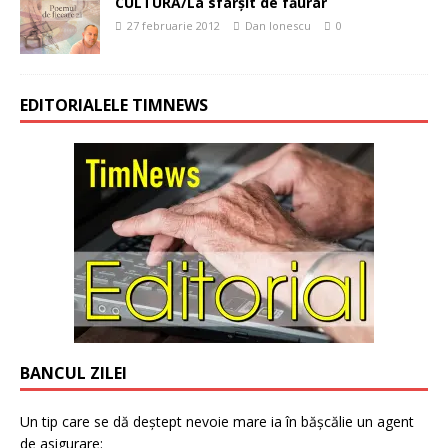
CULTURĂ/La sfârșit de făurar
27 februarie 2012
Dan Ionescu
0
EDITORIALELE TIMNEWS
BANCUL ZILEI
Un tip care se dă deștept nevoie mare ia în bășcălie un agent
de asigurare: