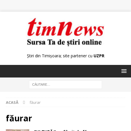
Știri din Timișoara; site partener cu
UZPR
ACASĂ
făurar
făurar