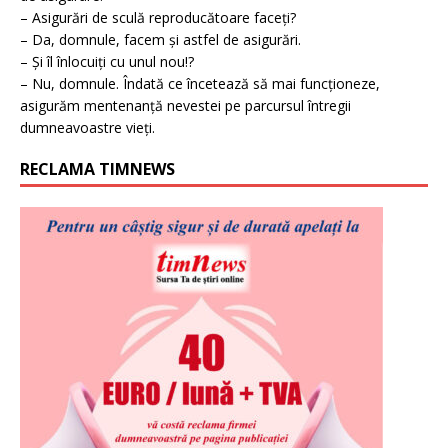
– Asigurări de sculă reproducătoare faceți?
– Da, domnule, facem și astfel de asigurări.
– Și îl înlocuiți cu unul nou!?
– Nu, domnule. Îndată ce încetează să mai funcționeze,
asigurăm mentenanță nevestei pe parcursul întregii
dumneavoastre vieți.
RECLAMA TIMNEWS